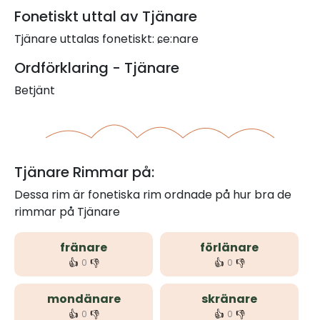
Fonetiskt uttal av Tjänare
Tjänare uttalas fonetiskt: ɕe:nare
Ordförklaring - Tjänare
Betjänt
Tjänare Rimmar på:
Dessa rim är fonetiska rim ordnade på hur bra de
rimmar på Tjänare
fränare
förlänare
👍
👎
👍
👎
0
0
mondänare
skränare
👍
👎
👍
👎
0
0