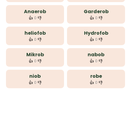
Anaerob
Garderob
👍
👎
👍
👎
0
0
heliofob
Hydrofob
👍
👎
👍
👎
0
0
Mikrob
nabob
👍
👎
👍
👎
0
0
niob
robe
👍
👎
👍
👎
0
0