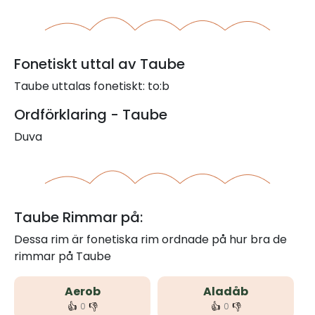
Fonetiskt uttal av Taube
Taube uttalas fonetiskt: to:b
Ordförklaring - Taube
Duva
Taube Rimmar på:
Dessa rim är fonetiska rim ordnade på hur bra de
rimmar på Taube
Aerob
Aladåb
👍
👎
👍
👎
0
0