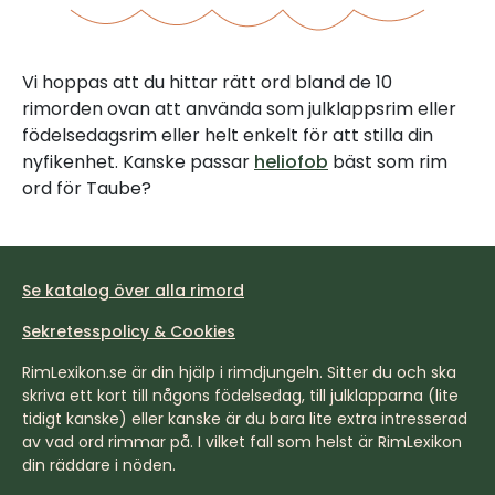
Vi hoppas att du hittar rätt ord bland de 10
rimorden ovan att använda som julklappsrim eller
födelsedagsrim eller helt enkelt för att stilla din
nyfikenhet. Kanske passar
heliofob
bäst som rim
ord för Taube?
Se katalog över alla rimord
Sekretesspolicy & Cookies
RimLexikon.se är din hjälp i rimdjungeln. Sitter du och ska
skriva ett kort till någons födelsedag, till julklapparna (lite
tidigt kanske) eller kanske är du bara lite extra intresserad
av vad ord rimmar på. I vilket fall som helst är RimLexikon
din räddare i nöden.