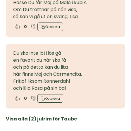
Hasse Du får Maj på Malö i kubik.
Om Du tröttnar på nån visa,
så kan vi gå ut en sväng, Lisa.
👍
👎
0
Kopiera
Du ska inte lottlös gå
en favorit du här ska få
och på detta kan du lita
här finns Maj och Carmencita,
Fritiof liksom Rönnerdahl
och lilla Rosa på sin bal
👍
👎
0
Kopiera
Visa alla (2) julrim för Taube