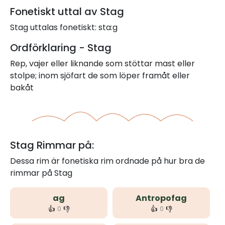
Fonetiskt uttal av Stag
Stag uttalas fonetiskt: sta:g
Ordförklaring - Stag
Rep, vajer eller liknande som stöttar mast eller
stolpe; inom sjöfart de som löper framåt eller
bakåt
Stag Rimmar på:
Dessa rim är fonetiska rim ordnade på hur bra de
rimmar på Stag
ag
Antropofag
👍
👎
👍
👎
0
0