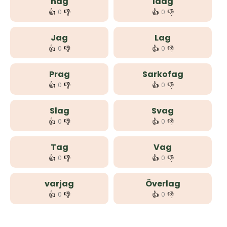
hag
Idag
👍
👎
👍
👎
0
0
Jag
Lag
👍
👎
👍
👎
0
0
Prag
Sarkofag
👍
👎
👍
👎
0
0
Slag
Svag
👍
👎
👍
👎
0
0
Tag
Vag
👍
👎
👍
👎
0
0
varjag
Överlag
👍
👎
👍
👎
0
0