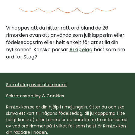
Vi hoppas att du hittar rätt ord bland de 26
rimorden ovan att använda som julklappsrim eller
födelsedagsrim eller helt enkelt för att stilla din
nyfikenhet. Kanske passar
Arkipelag
bäst som rim
ord för Stag?
Se katalog över alla rimord
Sekretesspolicy & Cookies
RimLexikon.se är din hjälp i rimdjungeln. Sitter du och ska
skriva ett kort till någons födelsedag, till julklapparna (lite
tidigt kanske) eller kanske är du bara lite extra intresserad
av vad ord rimmar på. I vilket fall som helst är RimLexikon
din räddare i nöden.