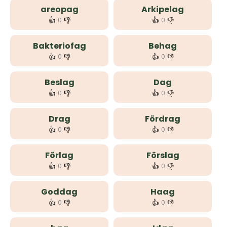
areopag
Arkipelag
👍
👎
👍
👎
0
0
Bakteriofag
Behag
👍
👎
👍
👎
0
0
Beslag
Dag
👍
👎
👍
👎
0
0
Drag
Fördrag
👍
👎
👍
👎
0
0
Förlag
Förslag
👍
👎
👍
👎
0
0
Goddag
Haag
👍
👎
👍
👎
0
0