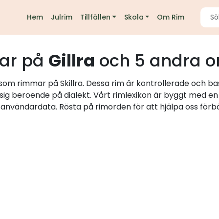
Hem
Julrim
Tillfällen
Skola
Om Rim
ar på
Gillra
och 5 andra o
 som rimmar på Skillra. Dessa rim är kontrollerade och bas
 sig beroende på dialekt. Vårt rimlexikon är byggt med e
h användardata. Rösta på rimorden för att hjälpa oss förbä