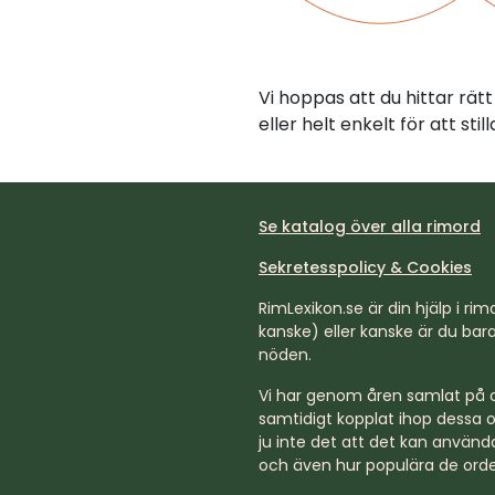
Vi hoppas att du hittar rä
eller helt enkelt för att st
Se katalog över alla rimord
Sekretesspolicy & Cookies
RimLexikon.se är din hjälp i rimd
kanske) eller kanske är du bara 
nöden.
Vi har genom åren samlat på os
samtidigt kopplat ihop dessa o
ju inte det att det kan använda
och även hur populära de orde