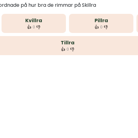
 ordnade på hur bra de rimmar på Skillra
Kvillra
Pillra
👍
👎
👍
👎
0
0
Tillra
👍
👎
0