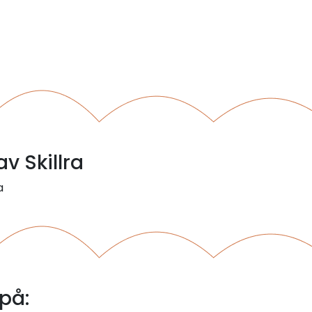
av Skillra
a
på: