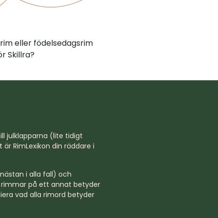
rim eller födelsedagsrim
r Skillra?
l julklapparna (lite tidigt
st är RimLexikon din räddare i
ästan i alla fall) och
rd rimmar på ett annat betyder
niera vad alla rimord betyder