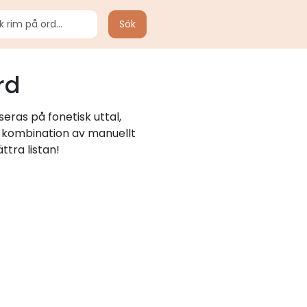
Sök
rd
eras på fonetisk uttal,
n kombination av manuellt
ttra listan!