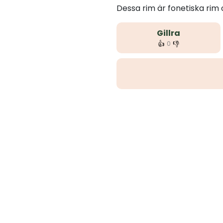
Dessa rim är fonetiska rim
Gillra
👍
👎
0