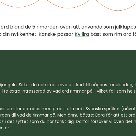
tt ord bland de 5 rimorden ovan att använda som julklapps
illa din nyfikenhet. Kanske passar
Kvillra
bäst som rim ord fö
jungeln. Sitter du och ska skriva ett kort till någons födelsedag, til
lite extra intresserad av vad ord rimmar på. I vilket fall som hel
s en stor databas med precis alla ord i Svenska språket (nåväl n
rden till vad de rimmar på. Men ännu bättre: Bara för att ett o
s i det syftet som du har tänkt dig. Därför försöker vi även defi
n är.