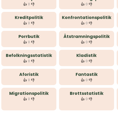
👍
👎
👍
👎
0
0
Kreditpolitik
Konfrontationspolitik
👍
👎
👍
👎
0
0
Porrbutik
Åtstramningspolitik
👍
👎
👍
👎
0
0
Befolkningsstatistik
Kladistik
👍
👎
👍
👎
0
0
Aforistik
Fantastik
👍
👎
👍
👎
0
0
Migrationspolitik
Brottsstatistik
👍
👎
👍
👎
0
0