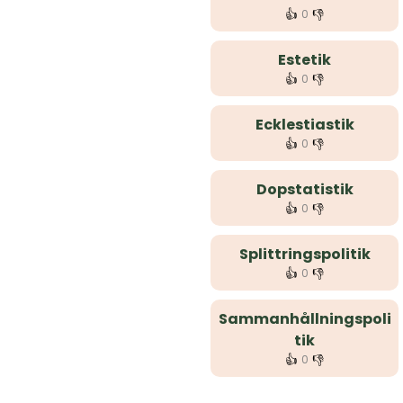
👍
👎
0
Estetik
👍
👎
0
Ecklestiastik
👍
👎
0
Dopstatistik
👍
👎
0
Splittringspolitik
👍
👎
0
Sammanhållningspoli
tik
👍
👎
0