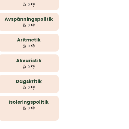
👍
👎
0
Avspänningspolitik
👍
👎
0
Aritmetik
👍
👎
0
Akvaristik
👍
👎
0
Dagskritik
👍
👎
0
Isoleringspolitik
👍
👎
0