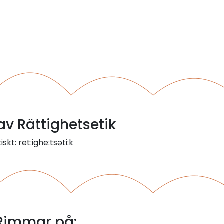
 av Rättighetsetik
skt: ret:ighe:tsəti:k
 Rimmar på: