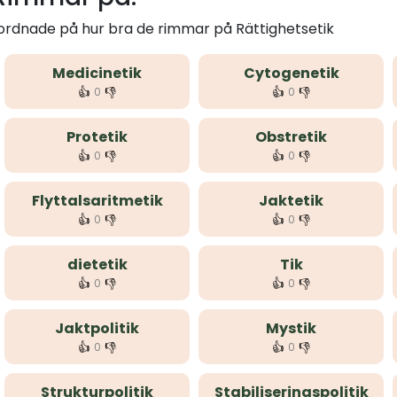
 ordnade på hur bra de rimmar på Rättighetsetik
Medicinetik
Cytogenetik
👍
👎
👍
👎
0
0
Protetik
Obstretik
👍
👎
👍
👎
0
0
Flyttalsaritmetik
Jaktetik
👍
👎
👍
👎
0
0
dietetik
Tik
👍
👎
👍
👎
0
0
Jaktpolitik
Mystik
👍
👎
👍
👎
0
0
Strukturpolitik
Stabiliseringspolitik