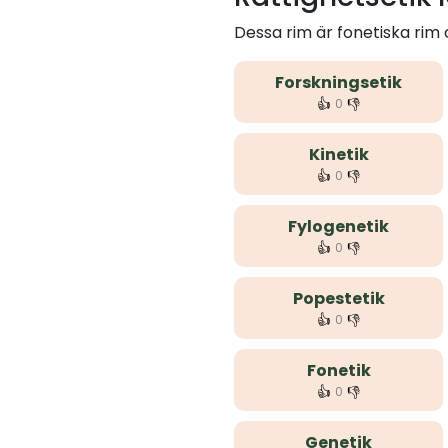
Dessa rim är fonetiska rim
Forskningsetik
👍
👎
0
Kinetik
👍
👎
0
Fylogenetik
👍
👎
0
Popestetik
👍
👎
0
Fonetik
👍
👎
0
Genetik