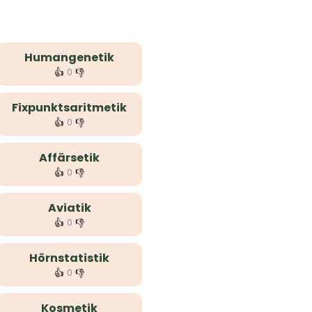
Humangenetik
👍
👎
0
Fixpunktsaritmetik
👍
👎
0
Affärsetik
👍
👎
0
Aviatik
👍
👎
0
Hörnstatistik
👍
👎
0
Kosmetik