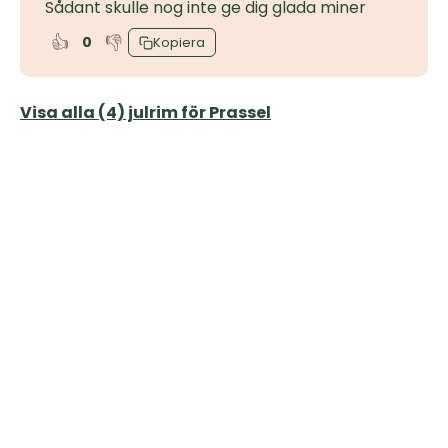
Sådant skulle nog inte ge dig glada miner
👍
👎
0
Kopiera
Visa alla (4) julrim för Prassel