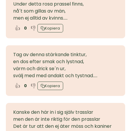
Under detta rosa prassel finns,
nå´t som gillas av män,
men ej alltid av kvinns.....
👍
👎
0
Kopiera
Tag av denna stärkande tinktur,
en dos efter smak och lystnad,
värm och drick se´n ur,
svälj med med andakt och tystnad.....
👍
👎
0
Kopiera
Kanske den här in i sig själv trasslar
men den är inte riktig för den prasslar
Det är tur att den ej äter möss och kaniner