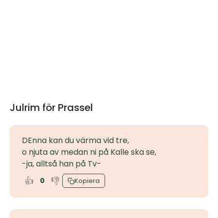
Julrim för Prassel
DEnna kan du värma vid tre,
o njuta av medan ni på Kalle ska se,
-ja, alltså han på Tv-
👍
👎
0
Kopiera