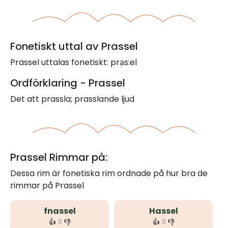
Fonetiskt uttal av Prassel
Prassel uttalas fonetiskt: prạs:el
Ordförklaring - Prassel
Det att prassla; prasslande ljud
Prassel Rimmar på:
Dessa rim är fonetiska rim ordnade på hur bra de
rimmar på Prassel
fnassel
Hassel
👍
👎
👍
👎
0
0