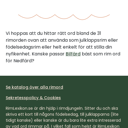
Vi hoppas att du hittar rätt ord bland de 31
rimorden ovan att använda som julklappsrim eller
födelsedagsrim eller helt enkelt för att stilla din
nyfikenhet. Kanske passar
Bilfärd
bäst som rim ord
för Nedfärd?
Se katalog över alla rimord
Sekretesspolicy & Cookies
RimLexikon.se är din hjälp i rimdjungeln. Sitter du och ska
skriva ett kort till någons födelsedag, till julklapparna (lite
tidigt kanske) eller kanske är du bara lite extra intresserad
av vad ord rimmar på. I vilket fall som helst är RimLexikon