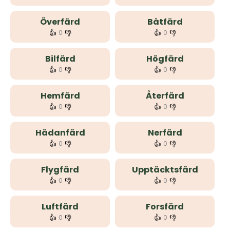
Överfärd
Båtfärd
👍
👎
👍
👎
0
0
Bilfärd
Högfärd
👍
👎
👍
👎
0
0
Hemfärd
Återfärd
👍
👎
👍
👎
0
0
Hädanfärd
Nerfärd
👍
👎
👍
👎
0
0
Flygfärd
Upptäcktsfärd
👍
👎
👍
👎
0
0
Luftfärd
Forsfärd
👍
👎
👍
👎
0
0