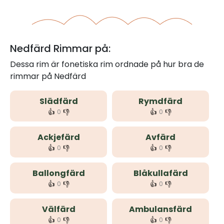
Nedfärd Rimmar på:
Dessa rim är fonetiska rim ordnade på hur bra de
rimmar på Nedfärd
Slädfärd
Rymdfärd
👍
👎
👍
👎
0
0
Ackjefärd
Avfärd
👍
👎
👍
👎
0
0
Ballongfärd
Blåkullafärd
👍
👎
👍
👎
0
0
Välfärd
Ambulansfärd
👍
👎
👍
👎
0
0