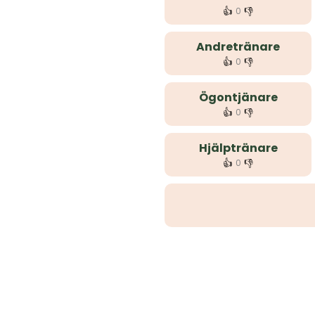
👍
👎
0
Andretränare
👍
👎
0
Ögontjänare
👍
👎
0
Hjälptränare
👍
👎
0