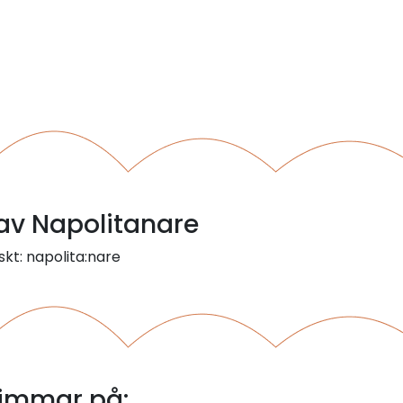
 av Napolitanare
skt: napolita:nare
Rimmar på: