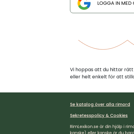
LOGGA IN MED
Vi hoppas att du hittar rä
eller helt enkelt för att st
Se katalog över alla rimord
Sekretesspolicy & Cookies
RimLexikon.se är din hjälp i rimd
kanske) eller kanske är du bara 