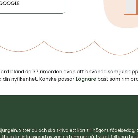
 GOOGLE
tt ord bland de 37 rimorden ovan att använda som julklap
illa din nyfikenhet. Kanske passar
Lögnare
bäst som rim ord
jungeln. Sitter du och ska skriva ett kort till någons födelsedag, til
lite extra intresserad av vad ord rimmar på. I vilket fall som hel