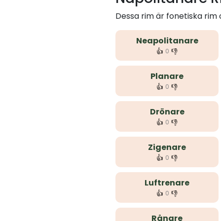
Dessa rim är fonetiska rim
Neapolitanare
👍
👎
0
Planare
👍
👎
0
Drönare
👍
👎
0
Zigenare
👍
👎
0
Luftrenare
👍
👎
0
Rånare