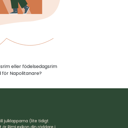
psrim eller födelsedagsrim
 för Napolitanare?
l julklapparna (lite tidigt
st är RimLexikon din räddare i