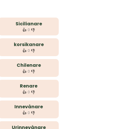
Sicilianare
👍
👎
0
korsikanare
👍
👎
0
Chilenare
👍
👎
0
Renare
👍
👎
0
Innevånare
👍
👎
0
Urinnevånare