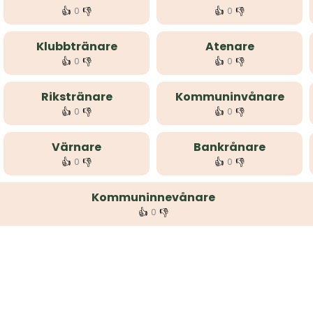
👍
👎
👍
👎
0
0
Klubbtränare
Atenare
👍
👎
👍
👎
0
0
Rikstränare
Kommuninvånare
👍
👎
👍
👎
0
0
Värnare
Bankrånare
👍
👎
👍
👎
0
0
Kommuninnevånare
👍
👎
0