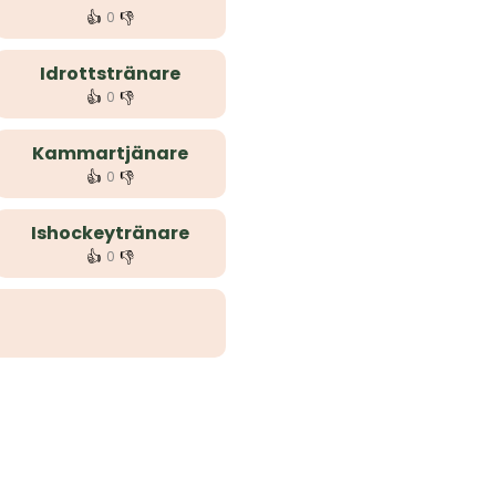
👍
👎
0
Idrottstränare
👍
👎
0
Kammartjänare
👍
👎
0
Ishockeytränare
👍
👎
0