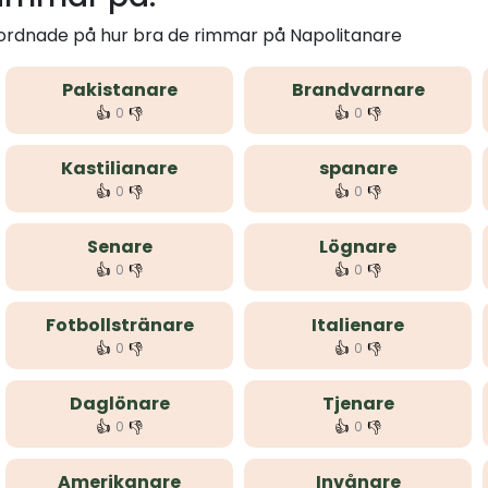
 ordnade på hur bra de rimmar på Napolitanare
Pakistanare
Brandvarnare
👍
👎
👍
👎
0
0
Kastilianare
spanare
👍
👎
👍
👎
0
0
Senare
Lögnare
👍
👎
👍
👎
0
0
Fotbollstränare
Italienare
👍
👎
👍
👎
0
0
Daglönare
Tjenare
👍
👎
👍
👎
0
0
Amerikanare
Invånare