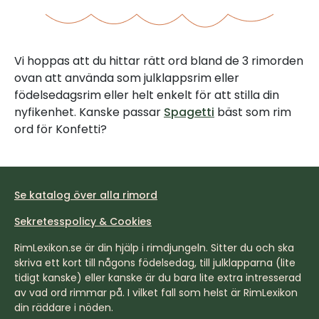
Vi hoppas att du hittar rätt ord bland de 3 rimorden
ovan att använda som julklappsrim eller
födelsedagsrim eller helt enkelt för att stilla din
nyfikenhet. Kanske passar
Spagetti
bäst som rim
ord för Konfetti?
Se katalog över alla rimord
Sekretesspolicy & Cookies
RimLexikon.se är din hjälp i rimdjungeln. Sitter du och ska
skriva ett kort till någons födelsedag, till julklapparna (lite
tidigt kanske) eller kanske är du bara lite extra intresserad
av vad ord rimmar på. I vilket fall som helst är RimLexikon
din räddare i nöden.