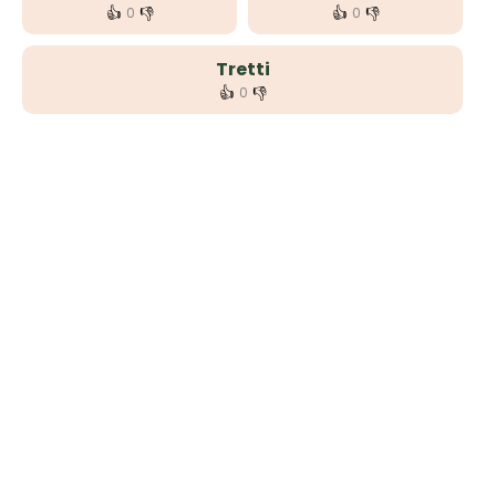
👍
👎
👍
👎
0
0
Tretti
👍
👎
0