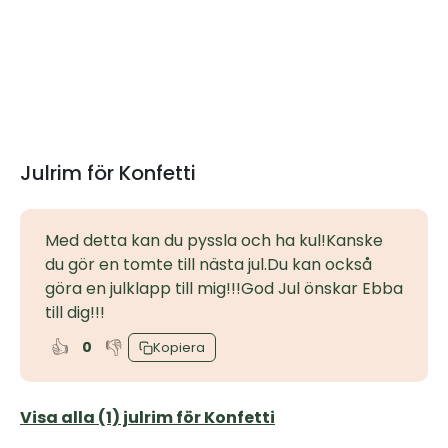
Julrim för Konfetti
Med detta kan du pyssla och ha kul!Kanske
du gör en tomte till nästa jul.Du kan också
göra en julklapp till mig!!!God Jul önskar Ebba
till dig!!!
👍
👎
0
Kopiera
Visa alla (1) julrim för Konfetti