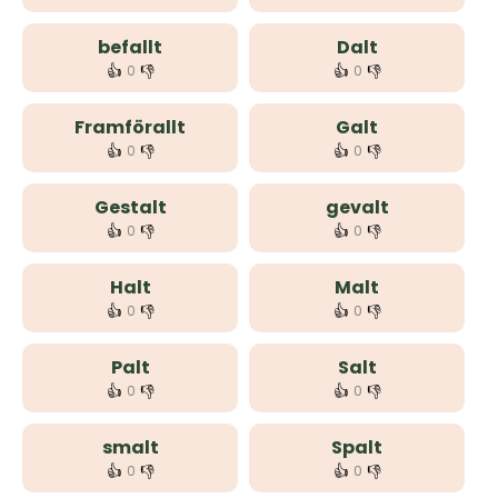
befallt
Dalt
👍
👎
👍
👎
0
0
Framförallt
Galt
👍
👎
👍
👎
0
0
Gestalt
gevalt
👍
👎
👍
👎
0
0
Halt
Malt
👍
👎
👍
👎
0
0
Palt
Salt
👍
👎
👍
👎
0
0
smalt
Spalt
👍
👎
👍
👎
0
0