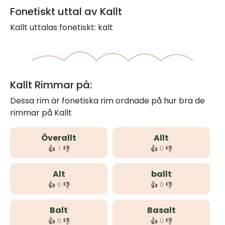
Fonetiskt uttal av Kallt
Kallt uttalas fonetiskt: kalt
Kallt Rimmar på:
Dessa rim är fonetiska rim ordnade på hur bra de
rimmar på Kallt
Överallt
Allt
👍
👎
👍
👎
1
0
Alt
ballt
👍
👎
👍
👎
0
0
Balt
Basalt
👍
👎
👍
👎
0
0