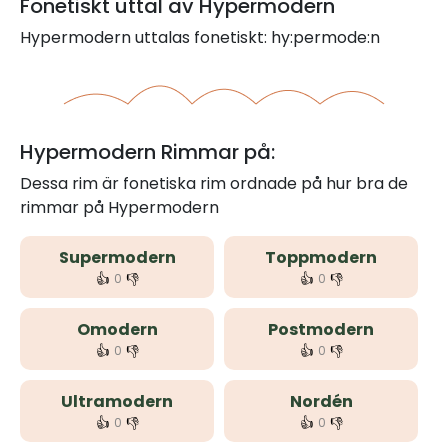
Fonetiskt uttal av Hypermodern
Hypermodern uttalas fonetiskt: hy:permode:n
Hypermodern Rimmar på:
Dessa rim är fonetiska rim ordnade på hur bra de
rimmar på Hypermodern
Supermodern
Toppmodern
👍
👎
👍
👎
0
0
Omodern
Postmodern
👍
👎
👍
👎
0
0
Ultramodern
Nordén
👍
👎
👍
👎
0
0