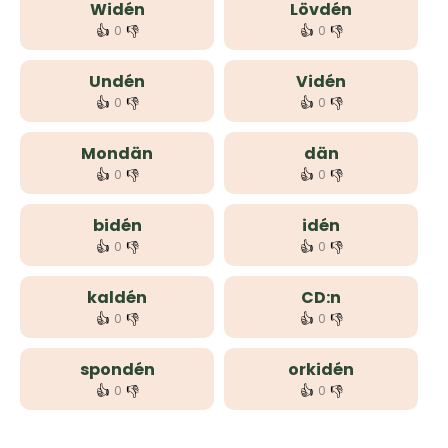
Widén
Lövdén
👍
👎
👍
👎
0
0
Undén
Vidén
👍
👎
👍
👎
0
0
Mondän
dän
👍
👎
👍
👎
0
0
bidén
idén
👍
👎
👍
👎
0
0
kaldén
CD:n
👍
👎
👍
👎
0
0
spondén
orkidén
👍
👎
👍
👎
0
0