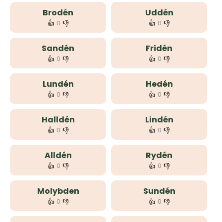
Brodén
Uddén
👍
👎
👍
👎
0
0
Sandén
Fridén
👍
👎
👍
👎
0
0
Lundén
Hedén
👍
👎
👍
👎
0
0
Halldén
Lindén
👍
👎
👍
👎
0
0
Alldén
Rydén
👍
👎
👍
👎
0
0
Molybden
Sundén
👍
👎
👍
👎
0
0