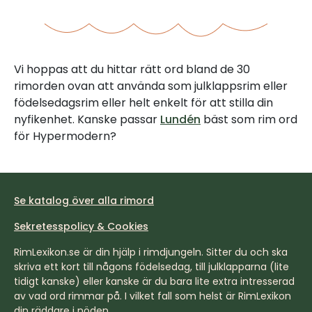
Vi hoppas att du hittar rätt ord bland de 30
rimorden ovan att använda som julklappsrim eller
födelsedagsrim eller helt enkelt för att stilla din
nyfikenhet. Kanske passar
Lundén
bäst som rim ord
för Hypermodern?
Se katalog över alla rimord
Sekretesspolicy & Cookies
RimLexikon.se är din hjälp i rimdjungeln. Sitter du och ska
skriva ett kort till någons födelsedag, till julklapparna (lite
tidigt kanske) eller kanske är du bara lite extra intresserad
av vad ord rimmar på. I vilket fall som helst är RimLexikon
din räddare i nöden.