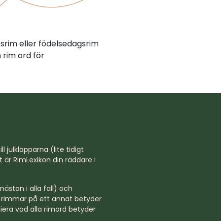
psrim eller födelsedagsrim
rim ord för
l julklapparna (lite tidigt
st är RimLexikon din räddare i
ästan i alla fall) och
rd rimmar på ett annat betyder
niera vad alla rimord betyder