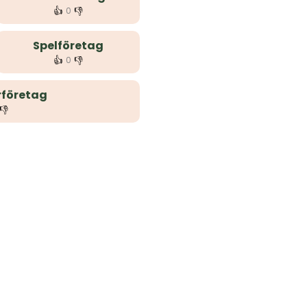
👍
👎
0
Spelföretag
👍
👎
0
rföretag
👎