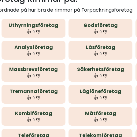
m ordnade på hur bra de rimmar på Förpackningsföretag
Uthyrningsföretag
Godsföretag
👍
👎
👍
👎
0
0
Analysföretag
Låsföretag
👍
👎
👍
👎
0
0
Massbrevsföretag
Säkerhetsföretag
👍
👎
👍
👎
0
0
Tremannaföretag
Låglöneföretag
👍
👎
👍
👎
0
0
Kombiföretag
Mätföretag
👍
👎
👍
👎
0
0
Teleföretag
Telekomföretag