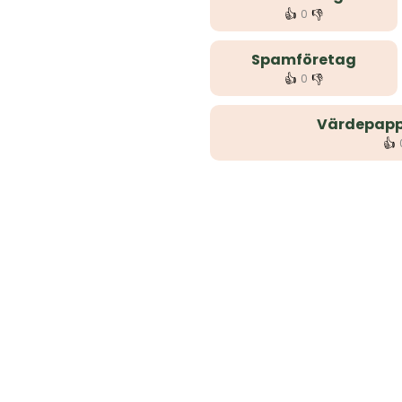
👍
👎
0
Spamföretag
👍
👎
0
Värdepapp
👍