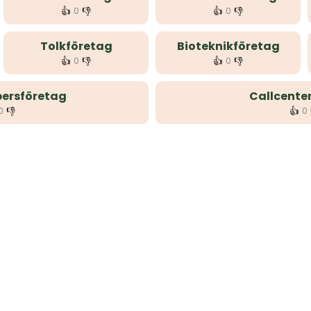
👍
👎
👍
👎
0
0
Tolkföretag
Bioteknikföretag
👍
👎
👍
👎
0
0
ersföretag
Callcente
👎
👍
0
0