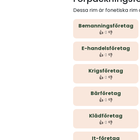
Dessa rim är fonetiska ri
Bemanningsföretag
👍
👎
0
E-handelsföretag
👍
👎
0
Krigsföretag
👍
👎
0
Bärföretag
👍
👎
0
Klädföretag
👍
👎
0
It-företag