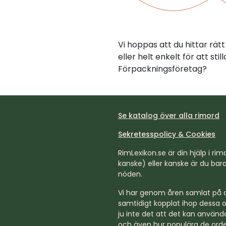
Vi hoppas att du hittar rä
eller helt enkelt för att st
Förpackningsföretag?
Se katalog över alla rimord
Sekretesspolicy & Cookies
RimLexikon.se är din hjälp i rimd
kanske) eller kanske är du bara 
nöden.
Vi har genom åren samlat på os
samtidigt kopplat ihop dessa o
ju inte det att det kan använda
och även hur populära de orde