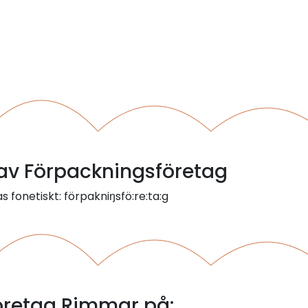
l av Förpackningsföretag
 fonetiskt: förpakniŋsfö:re:ta:g
öretag Rimmar på: