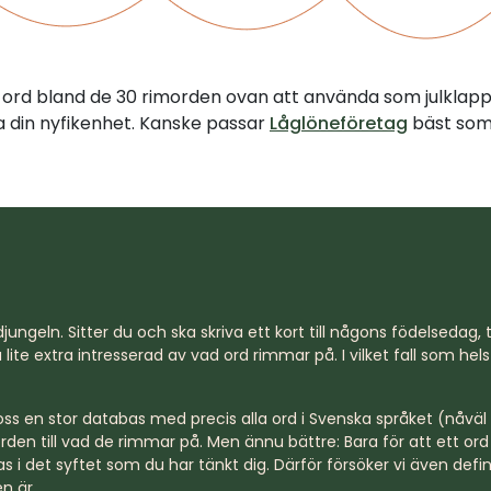
tt ord bland de 30 rimorden ovan att använda som julklap
illa din nyfikenhet. Kanske passar
Låglöneföretag
bäst som 
jungeln. Sitter du och ska skriva ett kort till någons födelsedag, til
lite extra intresserad av vad ord rimmar på. I vilket fall som hel
s en stor databas med precis alla ord i Svenska språket (nåväl n
rden till vad de rimmar på. Men ännu bättre: Bara för att ett o
s i det syftet som du har tänkt dig. Därför försöker vi även defi
n är.