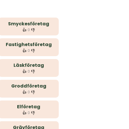
Smyckesföretag
👍
👎
0
Fastighetsföretag
👍
👎
0
Läskföretag
👍
👎
0
Groddföretag
👍
👎
0
Elföretag
👍
👎
0
Grävföretag