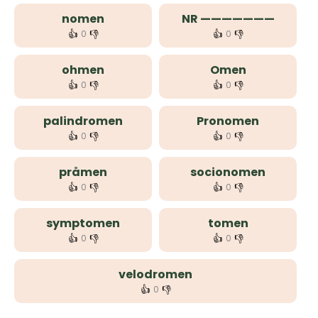
nomen
NR ———————
👍
👎
👍
👎
0
0
ohmen
Omen
👍
👎
👍
👎
0
0
palindromen
Pronomen
👍
👎
👍
👎
0
0
pråmen
socionomen
👍
👎
👍
👎
0
0
symptomen
tomen
👍
👎
👍
👎
0
0
velodromen
👍
👎
0