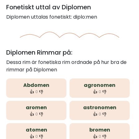
Fonetiskt uttal av Diplomen
Diplomen uttalas fonetiskt: diplo:men
Diplomen Rimmar på:
Dessa rim är fonetiska rim ordnade på hur bra de
rimmar på Diplomen
Abdomen
agronomen
👍
👎
👍
👎
0
0
aromen
astronomen
👍
👎
👍
👎
0
0
atomen
bromen
👍
👎
👍
👎
0
0