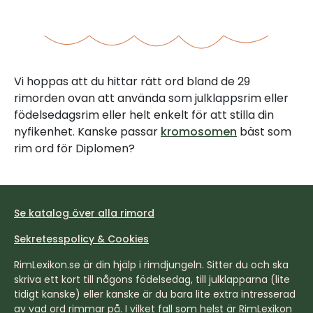
Vi hoppas att du hittar rätt ord bland de 29
rimorden ovan att använda som julklappsrim eller
födelsedagsrim eller helt enkelt för att stilla din
nyfikenhet. Kanske passar
kromosomen
bäst som
rim ord för Diplomen?
Se katalog över alla rimord
Sekretesspolicy & Cookies
RimLexikon.se är din hjälp i rimdjungeln. Sitter du och ska
skriva ett kort till någons födelsedag, till julklapparna (lite
tidigt kanske) eller kanske är du bara lite extra intresserad
av vad ord rimmar på. I vilket fall som helst är RimLexikon