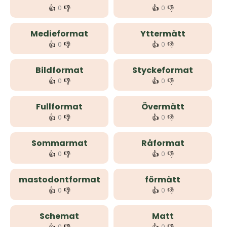
👍
👎
👍
👎
0
0
Medieformat
Yttermått
👍
👎
👍
👎
0
0
Bildformat
Styckeformat
👍
👎
👍
👎
0
0
Fullformat
Övermått
👍
👎
👍
👎
0
0
Sommarmat
Råformat
👍
👎
👍
👎
0
0
mastodontformat
förmått
👍
👎
👍
👎
0
0
Schemat
Matt
0
0