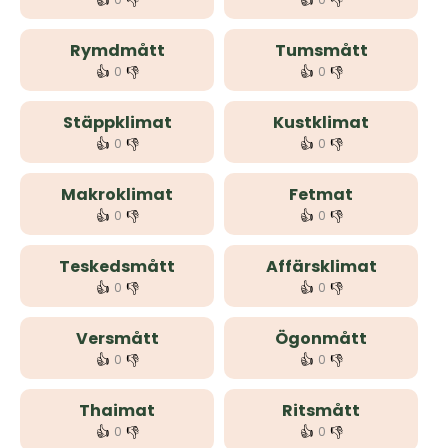
👍
👎
👍
👎
Rymdmått
Tumsmått
👍
👎
👍
👎
0
0
Stäppklimat
Kustklimat
👍
👎
👍
👎
0
0
Makroklimat
Fetmat
👍
👎
👍
👎
0
0
Teskedsmått
Affärsklimat
👍
👎
👍
👎
0
0
Versmått
Ögonmått
👍
👎
👍
👎
0
0
Thaimat
Ritsmått
👍
👎
👍
👎
0
0