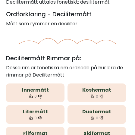
Decilitermått uttalas fonetiskt: desili:tərmåt
Ordförklaring - Decilitermått
Mått som rymmer en deciliter
Decilitermått Rimmar på:
Dessa rim är fonetiska rim ordnade på hur bra de
rimmar på Decilitermått
Innermått
Koshermat
👍
👎
👍
👎
0
0
Litermått
Duoformat
👍
👎
👍
👎
0
0
Filformat
Sidformat