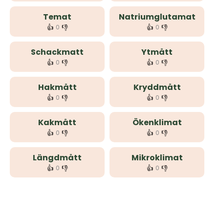
Temat
Natriumglutamat
👍
👎
👍
👎
0
0
Schackmatt
Ytmått
👍
👎
👍
👎
0
0
Hakmått
Kryddmått
👍
👎
👍
👎
0
0
Kakmått
Ökenklimat
👍
👎
👍
👎
0
0
Längdmått
Mikroklimat
👍
👎
👍
👎
0
0