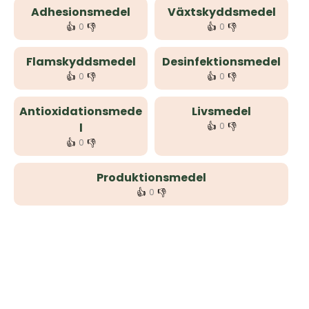
Adhesionsmedel
Växtskyddsmedel
👍
👎
👍
👎
0
0
Flamskyddsmedel
Desinfektionsmedel
👍
👎
👍
👎
0
0
Antioxidationsmede
Livsmedel
👍
👎
l
0
👍
👎
0
Produktionsmedel
👍
👎
0