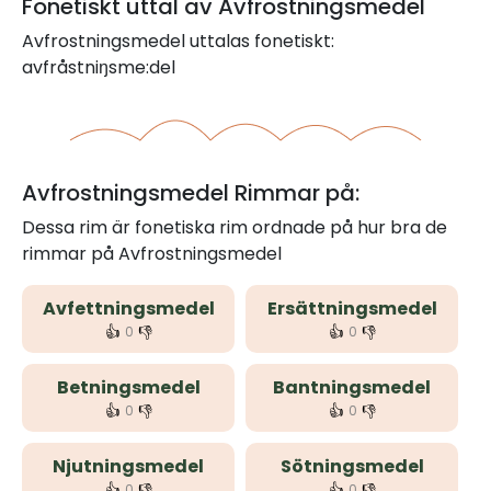
Fonetiskt uttal av Avfrostningsmedel
Avfrostningsmedel uttalas fonetiskt:
avfråstniŋsme:del
Avfrostningsmedel Rimmar på:
Dessa rim är fonetiska rim ordnade på hur bra de
rimmar på Avfrostningsmedel
Avfettningsmedel
Ersättningsmedel
👍
👎
👍
👎
0
0
Betningsmedel
Bantningsmedel
👍
👎
👍
👎
0
0
Njutningsmedel
Sötningsmedel
👍
👎
👍
👎
0
0