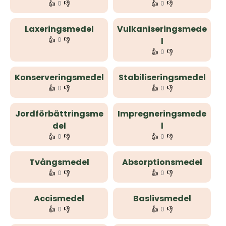
👍
👎
👍
👎
0
0
Laxeringsmedel
Vulkaniseringsmede
👍
👎
0
l
👍
👎
0
Konserveringsmedel
Stabiliseringsmedel
👍
👎
👍
👎
0
0
Jordförbättringsme
Impregneringsmede
del
l
👍
👎
👍
👎
0
0
Tvångsmedel
Absorptionsmedel
👍
👎
👍
👎
0
0
Accismedel
Baslivsmedel
👍
👎
👍
👎
0
0