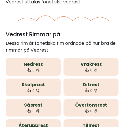
Vedrest uttalas fonetiskt: vedrəst
Vedrest Rimmar på:
Dessa rim är fonetiska rim ordnade på hur bra de
rimmar på Vedrest
Nedrest
Vrakrest
👍
👎
👍
👎
0
0
Skolpräst
Ditrest
👍
👎
👍
👎
0
0
Såsrest
Övertonsrest
👍
👎
👍
👎
0
0
Återupprest
Tillrest