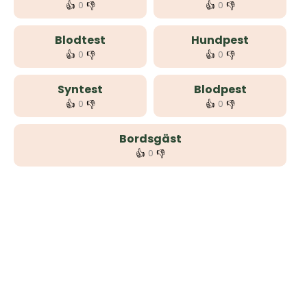
👍
👎
👍
👎
0
0
Blodtest
Hundpest
👍
👎
👍
👎
0
0
Syntest
Blodpest
👍
👎
👍
👎
0
0
Bordsgäst
👍
👎
0