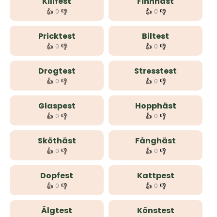
Killfest
Finnhäst
👍
👎
👍
👎
0
0
Pricktest
Biltest
👍
👎
👍
👎
0
0
Drogtest
Stresstest
👍
👎
👍
👎
0
0
Glaspest
Hopphäst
👍
👎
👍
👎
0
0
Sköthäst
Fånghäst
👍
👎
👍
👎
0
0
Dopfest
Kattpest
👍
👎
👍
👎
0
0
Älgtest
Könstest