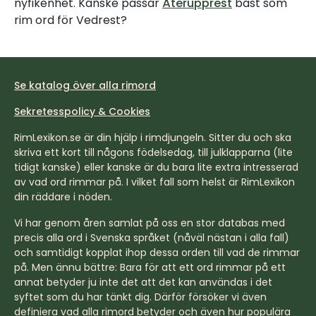
nyfikenhet. Kanske passar
Återupprest
bäst som
rim ord för Vedrest?
Se katalog över alla rimord
Sekretesspolicy & Cookies
RimLexikon.se är din hjälp i rimdjungeln. Sitter du och ska
skriva ett kort till någons födelsedag, till julklapparna (lite
tidigt kanske) eller kanske är du bara lite extra intresserad
av vad ord rimmar på. I vilket fall som helst är RimLexikon
din räddare i nöden.
Vi har genom åren samlat på oss en stor databas med
precis alla ord i Svenska språket (nåväl nästan i alla fall)
och samtidigt kopplat ihop dessa orden till vad de rimmar
på. Men ännu bättre: Bara för att ett ord rimmar på ett
annat betyder ju inte det att det kan användas i det
syftet som du har tänkt dig. Därför försöker vi även
definiera vad alla rimord betyder och även hur populära