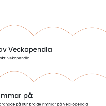
l av Veckopendla
iskt: vekopendla
immar på:
m ordnade på hur bra de rimmar på Veckopendla