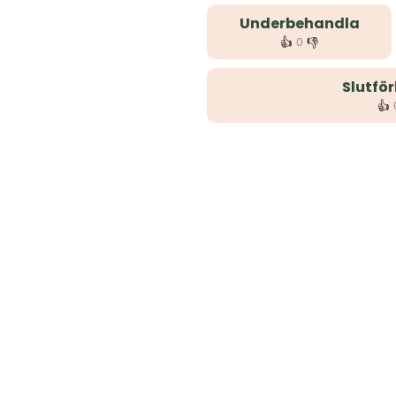
Underbehandla
👍
👎
0
Slutfö
👍