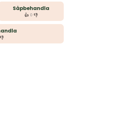
Såpbehandla
👍
👎
0
handla
👎