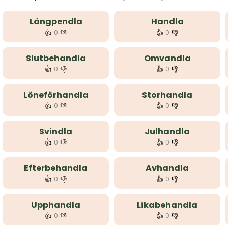
Långpendla
Handla
👍
👎
👍
👎
0
0
Slutbehandla
Omvandla
👍
👎
👍
👎
0
0
Löneförhandla
Storhandla
👍
👎
👍
👎
0
0
Svindla
Julhandla
👍
👎
👍
👎
0
0
Efterbehandla
Avhandla
👍
👎
👍
👎
0
0
Upphandla
Likabehandla
👍
👎
👍
👎
0
0