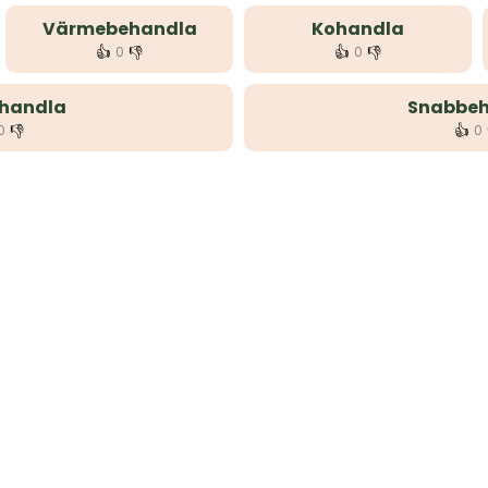
Värmebehandla
Kohandla
👍
👎
👍
👎
0
0
rhandla
Snabbe
👎
👍
0
0