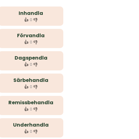
Inhandla
👍
👎
0
Förvandla
👍
👎
0
Dagspendla
👍
👎
0
Särbehandla
👍
👎
0
Remissbehandla
👍
👎
0
Underhandla
👍
👎
0