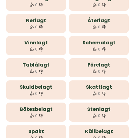
👍
👎
👍
👎
0
0
Nerlagt
Återlagt
👍
👎
👍
👎
0
0
Vinnlagt
Schemalagt
👍
👎
👍
👎
0
0
Tablålagt
Förelagt
👍
👎
👍
👎
0
0
Skuldbelagt
Skattlagt
👍
👎
👍
👎
0
0
Bötesbelagt
Stenlagt
👍
👎
👍
👎
0
0
Spakt
Källbelagt
0
0