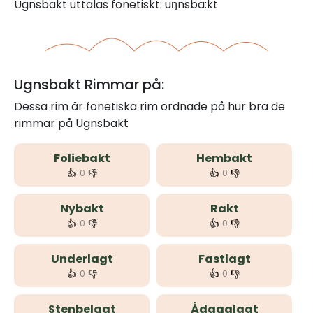
Ugnsbakt uttalas fonetiskt: uŋnsba:kt
Ugnsbakt Rimmar på:
Dessa rim är fonetiska rim ordnade på hur bra de
rimmar på Ugnsbakt
Foliebakt
Hembakt
👍
👎
👍
👎
0
0
Nybakt
Rakt
👍
👎
👍
👎
0
0
Underlagt
Fastlagt
👍
👎
👍
👎
0
0
Stenbelagt
Ådagalagt