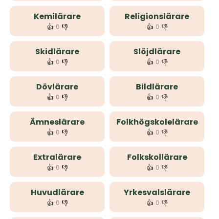
Kemilärare
Religionslärare
👍
👎
👍
👎
0
0
Skidlärare
Slöjdlärare
👍
👎
👍
👎
0
0
Dövlärare
Bildlärare
👍
👎
👍
👎
0
0
Ämneslärare
Folkhögskolelärare
👍
👎
👍
👎
0
0
Extralärare
Folkskollärare
👍
👎
👍
👎
0
0
Huvudlärare
Yrkesvalslärare
👍
👎
👍
👎
0
0