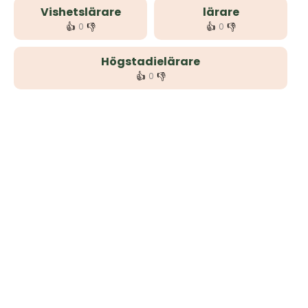
Vishetslärare
lärare
👍
👎
👍
👎
0
0
Högstadielärare
👍
👎
0