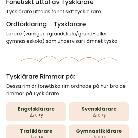
Fonetiskt uttal av Tysklärare
Tysklärare uttalas fonetiskt: tyskle:rare
Ordförklaring - Tysklärare
Lärare (vanligen i grundskola/grund- eller
gymnasieskola) som undervisar i ämnet tyska
Tysklärare Rimmar på:
Dessa rim är fonetiska rim ordnade på hur bra de
rimmar på Tysklärare
Engelsklärare
Svensklärare
👍
👎
👍
👎
0
0
Trafiklärare
Gymnastiklärare
👍
👎
👍
👎
0
0