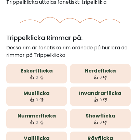
Trippelklicka uttalas fonetiskt: tripəlklik:a
Trippelklicka Rimmar på:
Dessa rim är fonetiska rim ordnade på hur bra de
rimmar på Trippelklicka
Eskortflicka
Herdeflicka
👍
👎
👍
👎
0
0
Musflicka
Invandrarflicka
👍
👎
👍
👎
0
0
Nummerflicka
Showflicka
👍
👎
👍
👎
0
0
Vallflicka
Rävflicka