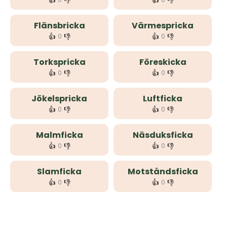
👍
👎
👍
👎
Flänsbricka
Värmespricka
👍
👎
👍
👎
0
0
Torkspricka
Föreskicka
👍
👎
👍
👎
0
0
Jökelspricka
Luftficka
👍
👎
👍
👎
0
0
Malmficka
Näsduksficka
👍
👎
👍
👎
0
0
Slamficka
Motståndsficka
👍
👎
👍
👎
0
0