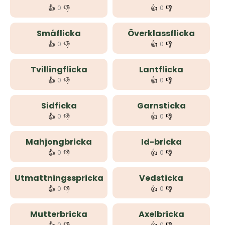
👍
👎
👍
👎
0
0
Småflicka
Överklassflicka
👍
👎
👍
👎
0
0
Tvillingflicka
Lantflicka
👍
👎
👍
👎
0
0
Sidficka
Garnsticka
👍
👎
👍
👎
0
0
Mahjongbricka
Id-bricka
👍
👎
👍
👎
0
0
Utmattningsspricka
Vedsticka
👍
👎
👍
👎
0
0
Mutterbricka
Axelbricka
0
0