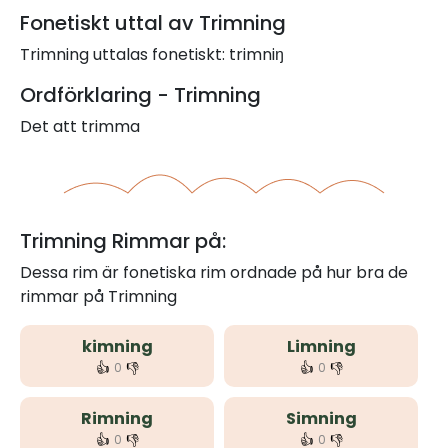
Fonetiskt uttal av Trimning
Trimning uttalas fonetiskt: trimniŋ
Ordförklaring - Trimning
Det att trimma
Trimning Rimmar på:
Dessa rim är fonetiska rim ordnade på hur bra de
rimmar på Trimning
kimning
Limning
👍
👎
👍
👎
0
0
Rimning
Simning
👍
👎
👍
👎
0
0