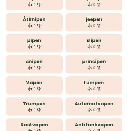
👍
👎
👍
👎
0
0
Åtknipen
jeepen
👍
👎
👍
👎
0
0
pipen
slipen
👍
👎
👍
👎
0
0
snipen
principen
👍
👎
👍
👎
0
0
Vapen
Lumpen
👍
👎
👍
👎
0
0
Trumpen
Automatvapen
👍
👎
👍
👎
0
0
Kastvapen
Antitankvapen
0
0