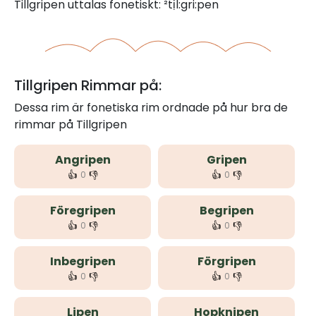
Tillgripen uttalas fonetiskt: ²tịl:gri:pen
Tillgripen Rimmar på:
Dessa rim är fonetiska rim ordnade på hur bra de
rimmar på Tillgripen
Angripen
Gripen
👍
👎
👍
👎
0
0
Föregripen
Begripen
👍
👎
👍
👎
0
0
Inbegripen
Förgripen
👍
👎
👍
👎
0
0
Lipen
Hopknipen