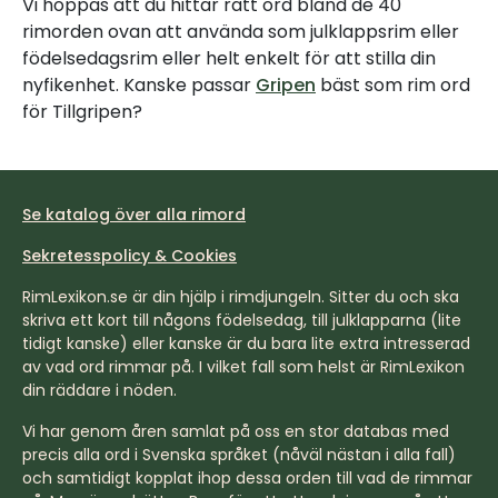
Vi hoppas att du hittar rätt ord bland de 40
rimorden ovan att använda som julklappsrim eller
födelsedagsrim eller helt enkelt för att stilla din
nyfikenhet. Kanske passar
Gripen
bäst som rim ord
för Tillgripen?
Se katalog över alla rimord
Sekretesspolicy & Cookies
RimLexikon.se är din hjälp i rimdjungeln. Sitter du och ska
skriva ett kort till någons födelsedag, till julklapparna (lite
tidigt kanske) eller kanske är du bara lite extra intresserad
av vad ord rimmar på. I vilket fall som helst är RimLexikon
din räddare i nöden.
Vi har genom åren samlat på oss en stor databas med
precis alla ord i Svenska språket (nåväl nästan i alla fall)
och samtidigt kopplat ihop dessa orden till vad de rimmar