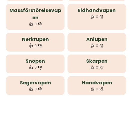
Massförstörelsevap
Eldhandvapen
👍
👎
en
0
👍
👎
0
Nerkrupen
Anlupen
👍
👎
👍
👎
0
0
Snopen
Skarpen
👍
👎
👍
👎
0
0
Segervapen
Handvapen
👍
👎
👍
👎
0
0