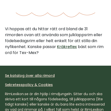
Vi hoppas att du hittar rätt ord bland de 31
rimorden ovan att använda som julklappsrim eller
födelsedagsrim eller helt enkelt för att stilla din
nyfikenhet. Kanske passar
Kräkreflex
bäst som rim
ord för Tex-Mex?
Se katalog över alla rimord
Sekretesspolicy & Cookies
RimLexikon.se är din hjälp i rimdjungeln. Sitter du och ska
skriva ett kort till någons födelsedag, till julklapparna (lite
tidigt kanske) eller kanske är du bara lite extra intresserad
av vad ord rimmar på. I vilket fall som helst är RimLexikon