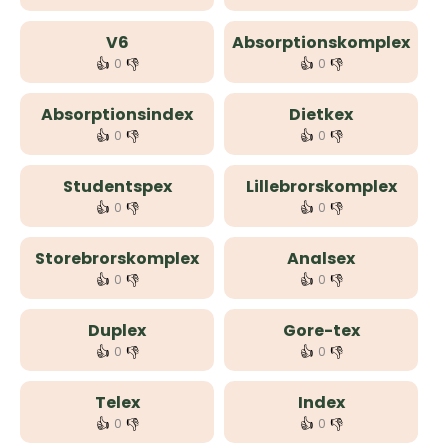
V6
Absorptionskomplex
👍
👎
👍
👎
0
0
Absorptionsindex
Dietkex
👍
👎
👍
👎
0
0
Studentspex
Lillebrorskomplex
👍
👎
👍
👎
0
0
Storebrorskomplex
Analsex
👍
👎
👍
👎
0
0
Duplex
Gore-tex
👍
👎
👍
👎
0
0
Telex
Index
👍
👎
👍
👎
0
0