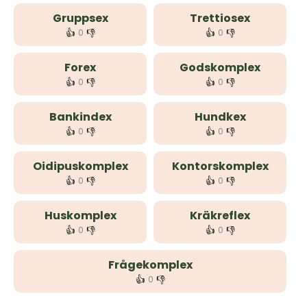
Gruppsex
Trettiosex
👍
👎
👍
👎
0
0
Forex
Godskomplex
👍
👎
👍
👎
0
0
Bankindex
Hundkex
👍
👎
👍
👎
0
0
Oidipuskomplex
Kontorskomplex
👍
👎
👍
👎
0
0
Huskomplex
Kräkreflex
👍
👎
👍
👎
0
0
Frågekomplex
👍
👎
0