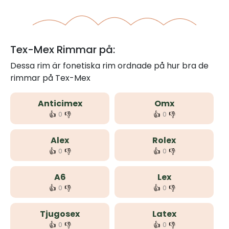
Tex-Mex Rimmar på:
Dessa rim är fonetiska rim ordnade på hur bra de
rimmar på Tex-Mex
Anticimex
Omx
👍
👎
👍
👎
0
0
Alex
Rolex
👍
👎
👍
👎
0
0
A6
Lex
👍
👎
👍
👎
0
0
Tjugosex
Latex
👍
👎
👍
👎
0
0