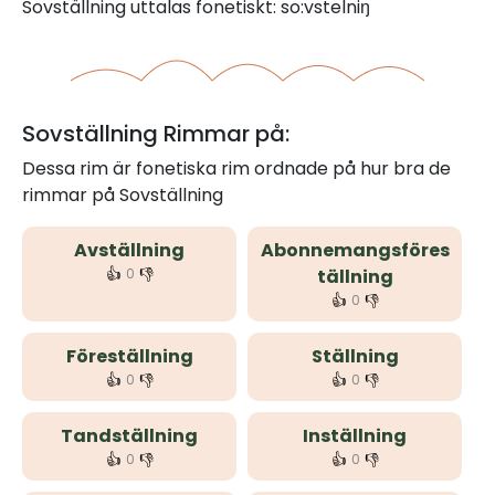
Sovställning uttalas fonetiskt: so:vstelniŋ
Sovställning Rimmar på:
Dessa rim är fonetiska rim ordnade på hur bra de
rimmar på Sovställning
Avställning
Abonnemangsföres
👍
👎
0
tällning
👍
👎
0
Föreställning
Ställning
👍
👎
👍
👎
0
0
Tandställning
Inställning
👍
👎
👍
👎
0
0