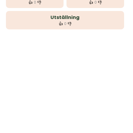
👍
👎
👍
👎
0
0
Utställning
👍
👎
0