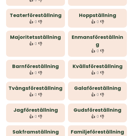
👍
👎
Teaterföreställning
Hoppställning
👍
👎
👍
👎
0
0
Majoritetsställning
Enmansföreställnin
👍
👎
0
g
👍
👎
0
Barnföreställning
Kvällsföreställning
👍
👎
👍
👎
0
0
Tvångsföreställning
Galaföreställning
👍
👎
👍
👎
0
0
Jagföreställning
Gudsföreställning
👍
👎
👍
👎
0
0
Sakframställning
Familjeföreställning