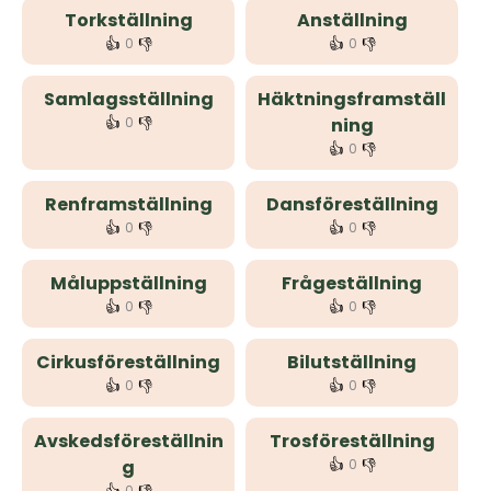
Torkställning
Anställning
👍
👎
👍
👎
0
0
Samlagsställning
Häktningsframställ
👍
👎
0
ning
👍
👎
0
Renframställning
Dansföreställning
👍
👎
👍
👎
0
0
Måluppställning
Frågeställning
👍
👎
👍
👎
0
0
Cirkusföreställning
Bilutställning
👍
👎
👍
👎
0
0
Avskedsföreställnin
Trosföreställning
👍
👎
g
0
0