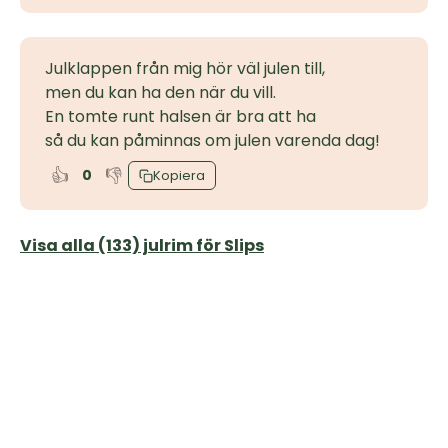
Julklappen från mig hör väl julen till,
men du kan ha den när du vill.
En tomte runt halsen är bra att ha
så du kan påminnas om julen varenda dag!
👍
👎
0
Kopiera
Visa alla (133) julrim för Slips