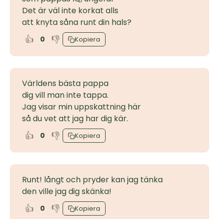
Det är väl inte korkat alls
att knyta såna runt din hals?
👍
👎
0
Kopiera
Världens bästa pappa
dig vill man inte tappa.
Jag visar min uppskattning här
så du vet att jag har dig kär.
👍
👎
0
Kopiera
Runt! långt och pryder kan jag tänka
den ville jag dig skänka!
👍
👎
0
Kopiera