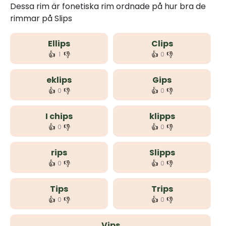
Dessa rim är fonetiska rim ordnade på hur bra de
rimmar på Slips
Ellips
Clips
👍
👎
👍
👎
1
0
eklips
Gips
👍
👎
👍
👎
0
0
I chips
klipps
👍
👎
👍
👎
0
0
rips
Slipps
👍
👎
👍
👎
0
0
Tips
Trips
👍
👎
👍
👎
0
0
Vips