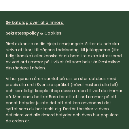
Se katalog över alla rimord
Sekretesspolicy & Cookies
RimLexikon.se är din hjälp i rimdjungeln. Sitter du och ska
skriva ett kort till någons födelsedag, till julklapparna (lite
tidigt kanske) eller kanske är du bara lite extra intresserad
av vad ord rimmar på. I vilket fall som helst är RimLexikon
din räddare i nöden.
Vi har genom åren samlat på oss en stor databas med
precis alla ord i Svenska språket (nåväl nästan i alla fall)
och samtidigt kopplat ihop dessa orden till vad de rimmar
på. Men ännu bättre: Bara för att ett ord rimmar på ett
annat betyder ju inte det att det kan användas i det
syftet som du har tänkt dig. Därför försöker vi även
definiera vad alla rimord betyder och även hur populära
de orden är.