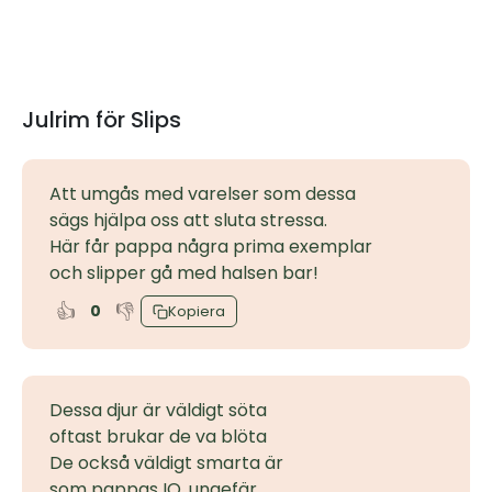
Julrim för Slips
Att umgås med varelser som dessa
sägs hjälpa oss att sluta stressa.
Här får pappa några prima exemplar
och slipper gå med halsen bar!
👍
👎
0
Kopiera
Dessa djur är väldigt söta
oftast brukar de va blöta
De också väldigt smarta är
som pappas IQ, ungefär