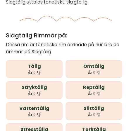
Slagtålig uttalas fonetiskt: sla:gto:lig
Slagtålig Rimmar på:
Dessa rim är fonetiska rim ordnade på hur bra de
rimmar på Slagtålig
Tålig
Ömtålig
👍
👎
👍
👎
0
0
Stryktålig
Reptålig
👍
👎
👍
👎
0
0
Vattentålig
Slittålig
👍
👎
👍
👎
0
0
Stresstålig
Torktålig