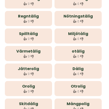
👍
👎
👍
👎
0
0
Regntålig
Nötningstålig
👍
👎
👍
👎
0
0
Spilltålig
Miljötålig
👍
👎
👍
👎
0
0
Värmetålig
otålig
👍
👎
👍
👎
0
0
Jätterolig
Dålig
👍
👎
👍
👎
0
0
Orolig
Otrolig
👍
👎
👍
👎
0
0
Skitdålig
Mångpolig
0
0