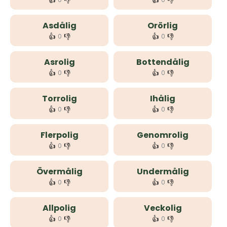
👍
👎
👍
👎
Asdålig
Orörlig
👍
👎
👍
👎
0
0
Asrolig
Bottendålig
👍
👎
👍
👎
0
0
Torrolig
Ihålig
👍
👎
👍
👎
0
0
Flerpolig
Genomrolig
👍
👎
👍
👎
0
0
Övermålig
Undermålig
👍
👎
👍
👎
0
0
Allpolig
Veckolig
👍
👎
👍
👎
0
0