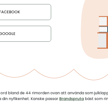
 FACEBOOK
 GOOGLE
tt ord bland de 44 rimorden ovan att använda som julklap
illa din nyfikenhet. Kanske passar
Brandspruta
bäst som rim