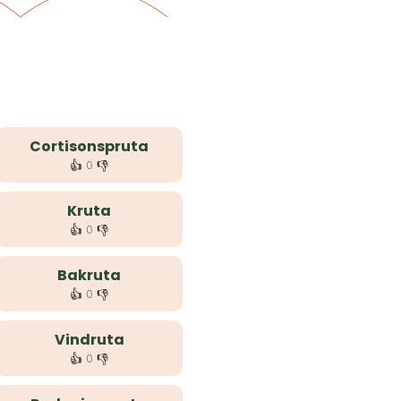
Cortisonspruta
👍
👎
0
Kruta
👍
👎
0
Bakruta
👍
👎
0
Vindruta
👍
👎
0