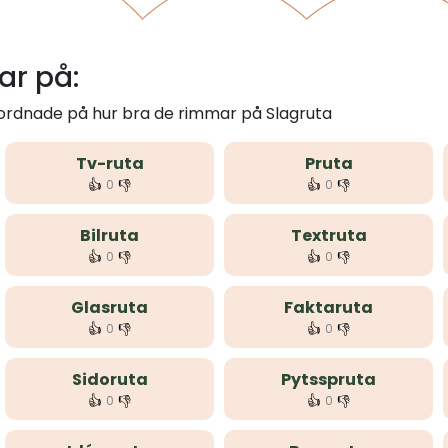
ar på:
 ordnade på hur bra de rimmar på Slagruta
Tv-ruta
Pruta
👍
👎
👍
👎
0
0
Bilruta
Textruta
👍
👎
👍
👎
0
0
Glasruta
Faktaruta
👍
👎
👍
👎
0
0
Sidoruta
Pytsspruta
👍
👎
👍
👎
0
0