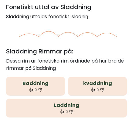
Fonetiskt uttal av Sladdning
Sladdning uttalas fonetiskt: sladniŋ
Sladdning Rimmar på:
Dessa rim är fonetiska rim ordnade på hur bra de
rimmar på Sladdning
Baddning
kvaddning
👍
👎
👍
👎
0
0
Laddning
👍
👎
0