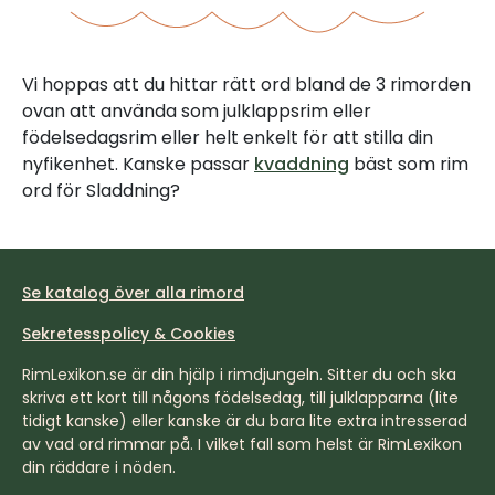
Vi hoppas att du hittar rätt ord bland de 3 rimorden
ovan att använda som julklappsrim eller
födelsedagsrim eller helt enkelt för att stilla din
nyfikenhet. Kanske passar
kvaddning
bäst som rim
ord för Sladdning?
Se katalog över alla rimord
Sekretesspolicy & Cookies
RimLexikon.se är din hjälp i rimdjungeln. Sitter du och ska
skriva ett kort till någons födelsedag, till julklapparna (lite
tidigt kanske) eller kanske är du bara lite extra intresserad
av vad ord rimmar på. I vilket fall som helst är RimLexikon
din räddare i nöden.