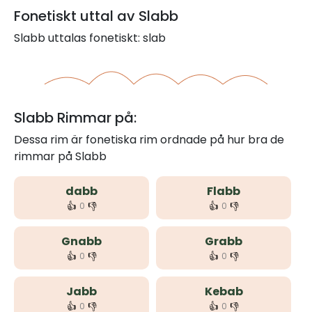
Fonetiskt uttal av Slabb
Slabb uttalas fonetiskt: slab
Slabb Rimmar på:
Dessa rim är fonetiska rim ordnade på hur bra de
rimmar på Slabb
dabb
Flabb
👍
👎
👍
👎
0
0
Gnabb
Grabb
👍
👎
👍
👎
0
0
Jabb
Kebab
👍
👎
👍
👎
0
0