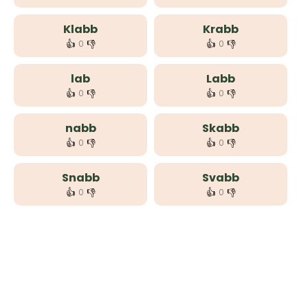
Klabb
Krabb
👍
👎
👍
👎
0
0
lab
Labb
👍
👎
👍
👎
0
0
nabb
Skabb
👍
👎
👍
👎
0
0
Snabb
Svabb
👍
👎
👍
👎
0
0