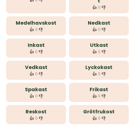
👍
👎
t
👍
👎
0
Medelhavskost
Nedkast
👍
👎
👍
👎
0
0
Inkast
Utkast
👍
👎
👍
👎
0
0
Vedkast
Lyckokast
👍
👎
👍
👎
0
0
Spakast
Frikast
👍
👎
👍
👎
0
0
Reskost
Grötfrukost
👍
👎
👍
👎
0
0