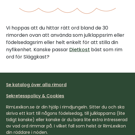
Vi hoppas att du hittar rätt ord bland de 30
rimorden ovan att använda som julklappsrim eller
födelsedagsrim eller helt enkelt för att stilla din
nyfikenhet. Kanske passar
Dietkost
bäst som rim
ord för Släggkast?
Se katalog över alla rimord
Sekretesspolicy & Cookies
RimLexikon.se är din hjälp i rimdjungeln. Sitter du och ska
skriva ett kort till någons födelsedag, till julklapparna (lite
tidigt kanske) eller kanske är du bara lite extra intresserad
av vad ord rimmar på. I vilket fall som helst är RimLexikon
din räddare i nöden.