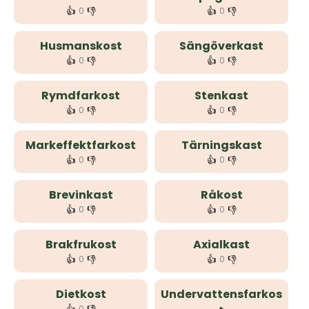
👍
👎
👍
👎
0
0
Husmanskost
Sängöverkast
👍
👎
👍
👎
0
0
Rymdfarkost
Stenkast
👍
👎
👍
👎
0
0
Markeffektfarkost
Tärningskast
👍
👎
👍
👎
0
0
Brevinkast
Råkost
👍
👎
👍
👎
0
0
Brakfrukost
Axialkast
👍
👎
👍
👎
0
0
Dietkost
Undervattensfarkos
0