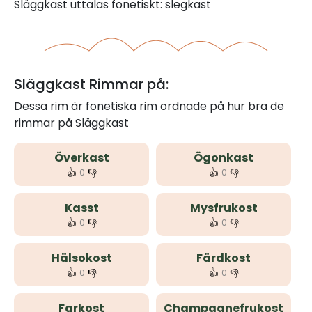
Släggkast uttalas fonetiskt: slegkast
Släggkast Rimmar på:
Dessa rim är fonetiska rim ordnade på hur bra de
rimmar på Släggkast
Överkast
Ögonkast
👍
👎
👍
👎
0
0
Kasst
Mysfrukost
👍
👎
👍
👎
0
0
Hälsokost
Färdkost
👍
👎
👍
👎
0
0
Farkost
Champagnefrukost