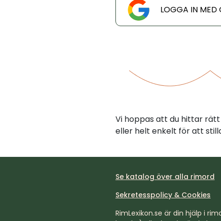
LOGGA IN MED
Vi hoppas att du hittar rä
eller helt enkelt för att st
Se katalog över alla rimord
Sekretesspolicy & Cookies
RimLexikon.se är din hjälp i rimd