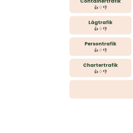
Containertrafik
👍
👎
0
Lågtrafik
👍
👎
0
Persontrafik
👍
👎
0
Chartertrafik
👍
👎
0