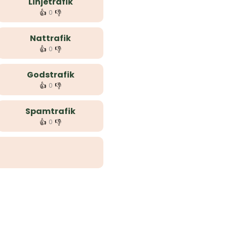
Linjetrafik
👍
👎
0
Nattrafik
👍
👎
0
Godstrafik
👍
👎
0
Spamtrafik
👍
👎
0