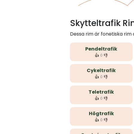
Skytteltrafik R
Dessa rim är fonetiska rim
Pendeltrafik
👍
👎
0
Cykeltrafik
👍
👎
0
Teletrafik
👍
👎
0
Högtrafik
👍
👎
0