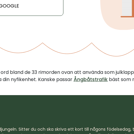
 GOOGLE
tt ord bland de 33 rimorden ovan att använda som julklapp
illa din nyfikenhet. Kanske passar
Ångbåtstrafik
bäst som ri
jungeln. Sitter du och ska skriva ett kort till någons födelsedag, til