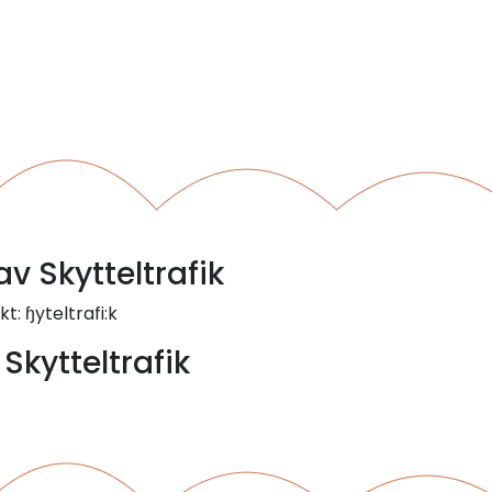
av Skytteltrafik
t: ɧyteltrafi:k
Skytteltrafik