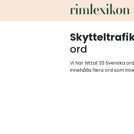
Skytteltrafi
ord
Vi har hittat 33 Svenska or
innehålla flera ord som int