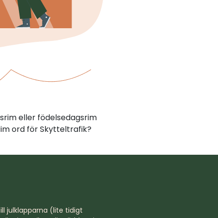
srim eller födelsedagsrim
m ord för Skytteltrafik?
l julklapparna (lite tidigt