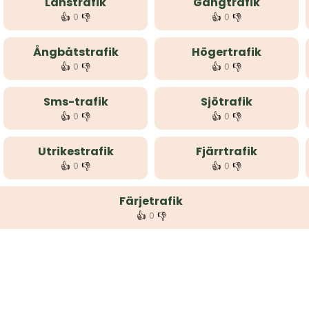
Länstrafik
Gångtrafik
👍
👎
👍
👎
0
0
Ångbåtstrafik
Högertrafik
👍
👎
👍
👎
0
0
Sms-trafik
Sjötrafik
👍
👎
👍
👎
0
0
Utrikestrafik
Fjärrtrafik
👍
👎
👍
👎
0
0
Färjetrafik
👍
👎
0