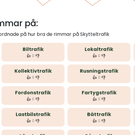
immar på:
 ordnade på hur bra de rimmar på Skytteltrafik
Biltrafik
Lokaltrafik
👍
👎
👍
👎
0
0
Kollektivtrafik
Rusningstrafik
👍
👎
👍
👎
0
0
Fordonstrafik
Fartygstrafik
👍
👎
👍
👎
0
0
Lastbilstrafik
Båttrafik
👍
👎
👍
👎
0
0