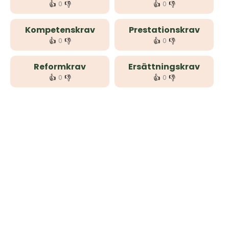
👍
👎
👍
👎
0
0
Kompetenskrav
Prestationskrav
👍
👎
👍
👎
0
0
Reformkrav
Ersättningskrav
👍
👎
👍
👎
0
0