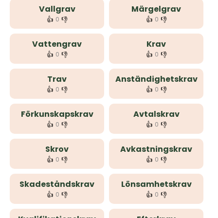
Vallgrav
Märgelgrav
👍
👎
👍
👎
0
0
Vattengrav
Krav
👍
👎
👍
👎
0
0
Trav
Anständighetskrav
👍
👎
👍
👎
0
0
Förkunskapskrav
Avtalskrav
👍
👎
👍
👎
0
0
Skrov
Avkastningskrav
👍
👎
👍
👎
0
0
Skadeståndskrav
Lönsamhetskrav
👍
👎
👍
👎
0
0