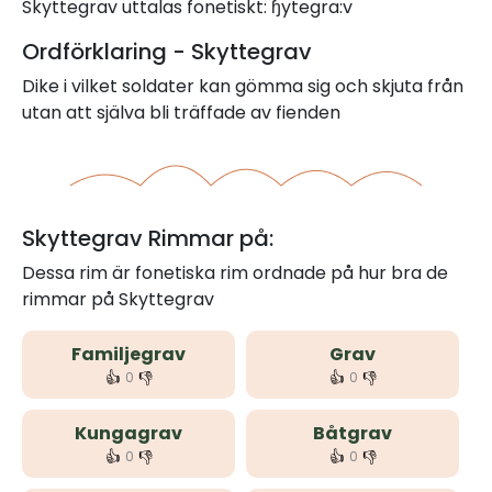
Skyttegrav uttalas fonetiskt: ɧytegra:v
Ordförklaring - Skyttegrav
Dike i vilket soldater kan gömma sig och skjuta från
utan att själva bli träffade av fienden
Skyttegrav Rimmar på:
Dessa rim är fonetiska rim ordnade på hur bra de
rimmar på Skyttegrav
Familjegrav
Grav
👍
👎
👍
👎
0
0
Kungagrav
Båtgrav
👍
👎
👍
👎
0
0