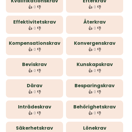
Kvalifikationskrav
Efterkrav
👍
👎
👍
👎
0
0
Effektivitetskrav
Återkrav
👍
👎
👍
👎
0
0
Kompensationskrav
Konvergenskrav
👍
👎
👍
👎
0
0
Beviskrav
Kunskapskrav
👍
👎
👍
👎
0
0
Därav
Besparingskrav
👍
👎
👍
👎
0
0
Inträdeskrav
Behörighetskrav
👍
👎
👍
👎
0
0
Säkerhetskrav
Lönekrav