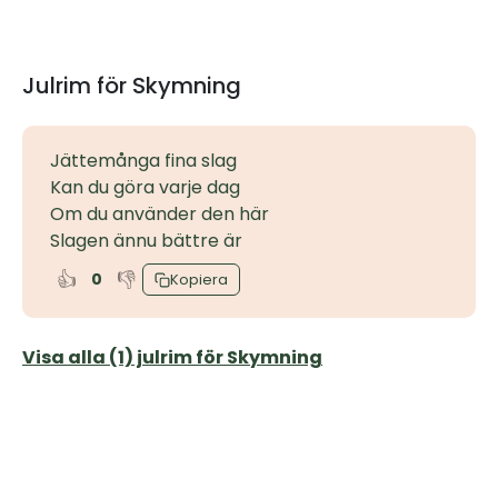
Julrim för Skymning
Jättemånga fina slag
Kan du göra varje dag
Om du använder den här
Slagen ännu bättre är
👍
👎
0
Kopiera
Visa alla (1) julrim för Skymning