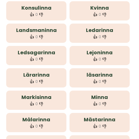
Konsulinna
Kvinna
👍
👎
👍
👎
0
0
Landsmaninna
Ledarinna
👍
👎
👍
👎
0
0
Ledsagarinna
Lejoninna
👍
👎
👍
👎
0
0
Lärarinna
läsarinna
👍
👎
👍
👎
0
0
Markisinna
Minna
👍
👎
👍
👎
0
0
Målarinna
Mästarinna
👍
👎
👍
👎
0
0