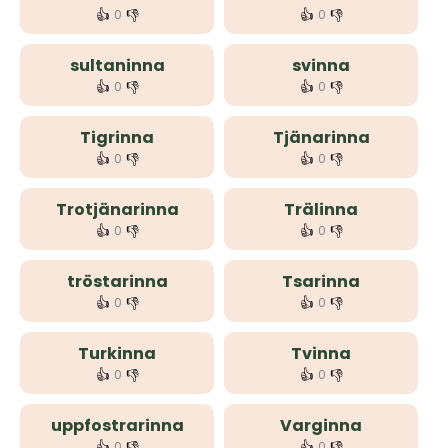
👍
👎
👍
👎
0
0
sultaninna
svinna
👍
👎
👍
👎
0
0
Tigrinna
Tjänarinna
👍
👎
👍
👎
0
0
Trotjänarinna
Trälinna
👍
👎
👍
👎
0
0
tröstarinna
Tsarinna
👍
👎
👍
👎
0
0
Turkinna
Tvinna
👍
👎
👍
👎
0
0
uppfostrarinna
Varginna
👍
👎
👍
👎
0
0