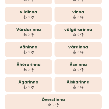
vildinna
vinna
👍
👎
👍
👎
0
0
Vårdarinna
välgörarinna
👍
👎
👍
👎
0
0
Väninna
Värdinna
👍
👎
👍
👎
0
0
Åhörarinna
Åsninna
👍
👎
👍
👎
0
0
Ägarinna
Älskarinna
👍
👎
👍
👎
0
0
Överstinna
👍
👎
0