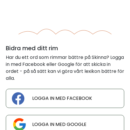
Bidra med ditt rim
Har du ett ord som rimmar bättre på Skinna? Logga
in med Facebook eller Google för att skicka in
ordet - på så sätt kan vi göra vårt lexikon bättre för
alla.
LOGGA IN MED FACEBOOK
LOGGA IN MED GOOGLE