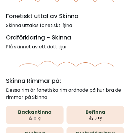
Fonetiskt uttal av Skinna
Skinna uttalas fonetiskt: ɧina
Ordförklaring - Skinna
Flå skinnet av ett dött djur
Skinna Rimmar på:
Dessa rim är fonetiska rim ordnade på hur bra de
rimmar på Skinna
Backantinna
Befinna
👍
👎
👍
👎
0
0