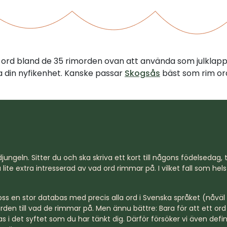
tt ord bland de 35 rimorden ovan att använda som julklap
illa din nyfikenhet. Kanske passar
Skogsås
bäst som rim ord
jungeln. Sitter du och ska skriva ett kort till någons födelsedag, til
lite extra intresserad av vad ord rimmar på. I vilket fall som hel
s en stor databas med precis alla ord i Svenska språket (nåväl n
rden till vad de rimmar på. Men ännu bättre: Bara för att ett o
s i det syftet som du har tänkt dig. Därför försöker vi även defi