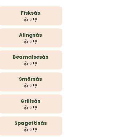
Fisksås
👍
👎
0
Alingsås
👍
👎
0
Bearnaisesås
👍
👎
0
Smörsås
👍
👎
0
Grillsås
👍
👎
0
Spagettisås
👍
👎
0