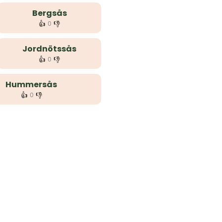
Bergsås
👍
👎
0
Jordnötssås
👍
👎
0
Hummersås
👍
👎
0