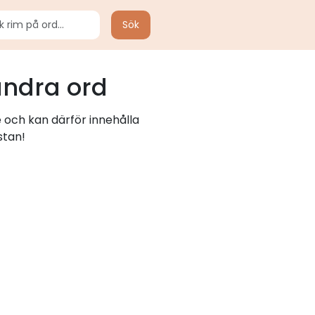
Sök
andra ord
e och kan därför innehålla
stan!