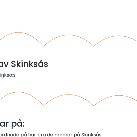
 av Skinksås
iŋkso:s
ar på:
 ordnade på hur bra de rimmar på Skinksås