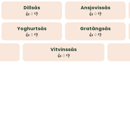
Dillsås
Ansjovissås
👍
👎
👍
👎
0
0
Yoghurtsås
Gratängsås
👍
👎
👍
👎
0
0
Vitvinssås
👍
👎
0