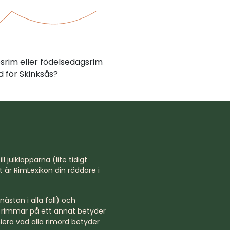
psrim eller födelsedagsrim
 för Skinksås?
l julklapparna (lite tidigt
st är RimLexikon din räddare i
ästan i alla fall) och
rd rimmar på ett annat betyder
niera vad alla rimord betyder