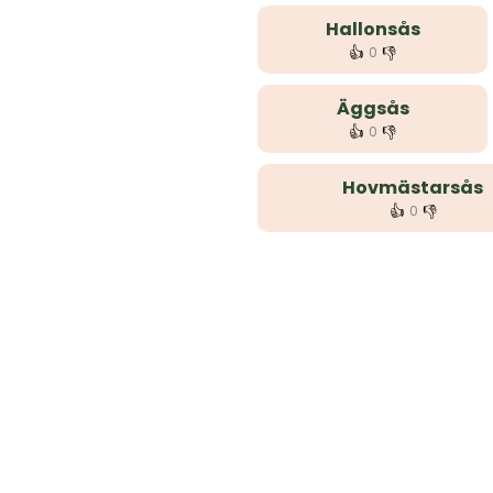
Hallonsås
👍
👎
0
Äggsås
👍
👎
0
Hovmästarsås
👍
👎
0