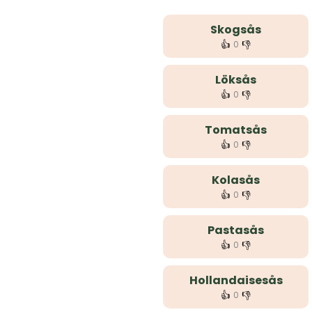
Skogsås
👍
👎
0
Löksås
👍
👎
0
Tomatsås
👍
👎
0
Kolasås
👍
👎
0
Pastasås
👍
👎
0
Hollandaisesås
👍
👎
0