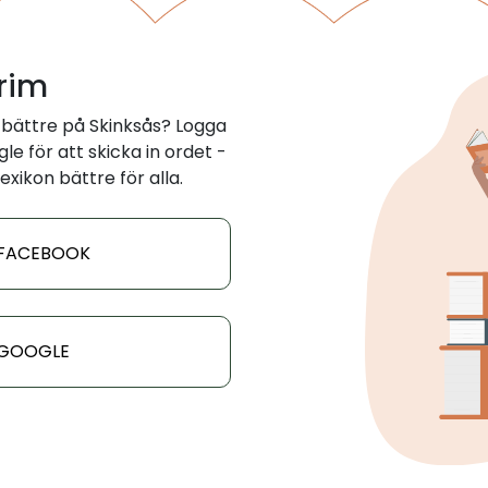
 rim
 bättre på Skinksås? Logga
e för att skicka in ordet -
exikon bättre för alla.
 FACEBOOK
 GOOGLE