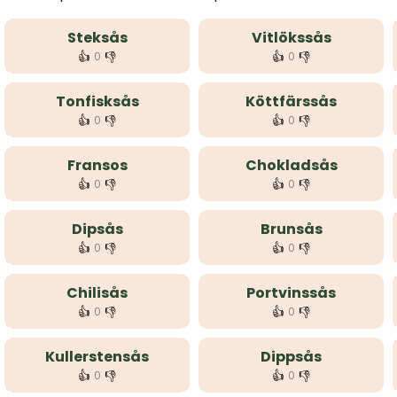
Steksås
Vitlökssås
👍
👎
👍
👎
0
0
Tonfisksås
Köttfärssås
👍
👎
👍
👎
0
0
Fransos
Chokladsås
👍
👎
👍
👎
0
0
Dipsås
Brunsås
👍
👎
👍
👎
0
0
Chilisås
Portvinssås
👍
👎
👍
👎
0
0
Kullerstensås
Dippsås
👍
👎
👍
👎
0
0