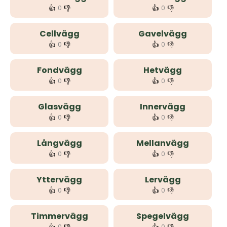
👍
👎
👍
👎
0
0
Cellvägg
Gavelvägg
👍
👎
👍
👎
0
0
Fondvägg
Hetvägg
👍
👎
👍
👎
0
0
Glasvägg
Innervägg
👍
👎
👍
👎
0
0
Långvägg
Mellanvägg
👍
👎
👍
👎
0
0
Yttervägg
Lervägg
👍
👎
👍
👎
0
0
Timmervägg
Spegelvägg
0
0