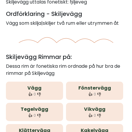
Skiljevägg uttalas fonetiskt: ɧiljeveg
Ordförklaring - Skiljevägg
Vägg som skilja|skiljer två rum eller utrymmen åt
Skiljevägg Rimmar på:
Dessa rim är fonetiska rim ordnade på hur bra de
rimmar på Skiljevägg
Vägg
Fönstervägg
👍
👎
👍
👎
0
0
Tegelvägg
Vikvägg
👍
👎
👍
👎
0
0
Klättervägg
Kakelvägg