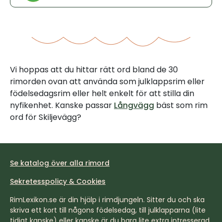
Vi hoppas att du hittar rätt ord bland de 30
rimorden ovan att använda som julklappsrim eller
födelsedagsrim eller helt enkelt för att stilla din
nyfikenhet. Kanske passar
Långvägg
bäst som rim
ord för Skiljevägg?
Se katalog över alla rimord
Sekretesspolicy & Cookies
RimLexikon.se är din hjälp i rimdjungeln. Sitter du och ska
skriva ett kort till någons födelsedag, till julklapparna (lite
tidigt kanske) eller kanske är du bara lite extra intresserad