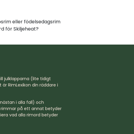
psrim eller födelsedagsrim
d för Skiljeheat?
l julklapparna (lite tidigt
st är RimLexikon din räddare i
ästan i alla fall) och
rd rimmar på ett annat betyder
niera vad alla rimord betyder