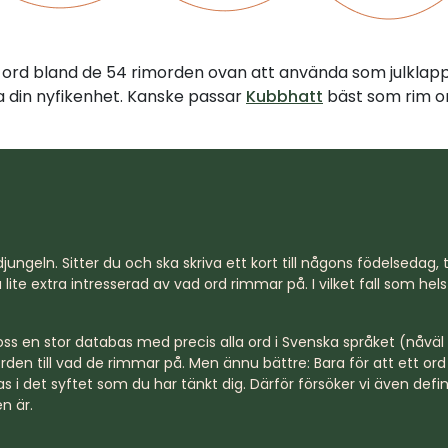
tt ord bland de 54 rimorden ovan att använda som julklap
illa din nyfikenhet. Kanske passar
Kubbhatt
bäst som rim or
jungeln. Sitter du och ska skriva ett kort till någons födelsedag, til
lite extra intresserad av vad ord rimmar på. I vilket fall som hel
s en stor databas med precis alla ord i Svenska språket (nåväl n
rden till vad de rimmar på. Men ännu bättre: Bara för att ett o
s i det syftet som du har tänkt dig. Därför försöker vi även defi
n är.