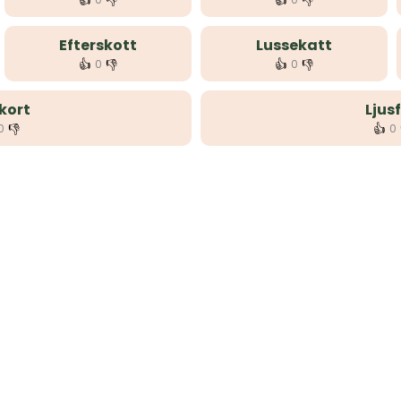
👍
👎
👍
👎
Efterskott
Lussekatt
👍
👎
👍
👎
0
0
kort
Ljus
👎
👍
0
0