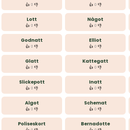
👍
👎
👍
👎
0
0
Lott
Något
👍
👎
👍
👎
0
0
Godnatt
Elliot
👍
👎
👍
👎
0
0
Glatt
Kattegatt
👍
👎
👍
👎
0
0
Slickepott
Inatt
👍
👎
👍
👎
0
0
Algot
Schemat
👍
👎
👍
👎
0
0
Poliseskort
Bernadotte
0
0