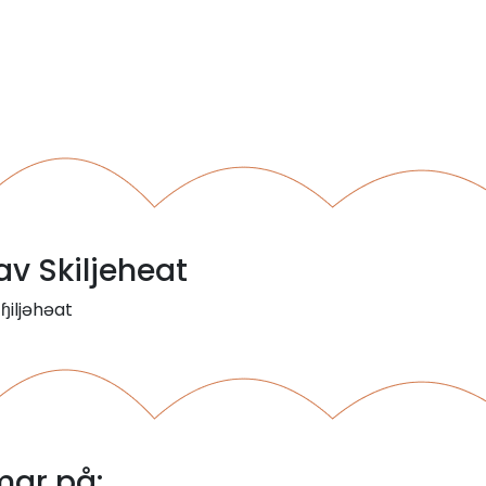
av Skiljeheat
 ɧiljəhəat
mar på: