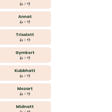
👍
👎
0
Annat
👍
👎
0
Trisslott
👍
👎
0
Gymkort
👍
👎
0
Kubbhatt
👍
👎
0
Mozart
👍
👎
0
Midnatt
0