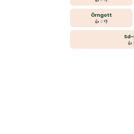
👍
👎
Örngott
👍
👎
0
Sd-
👍