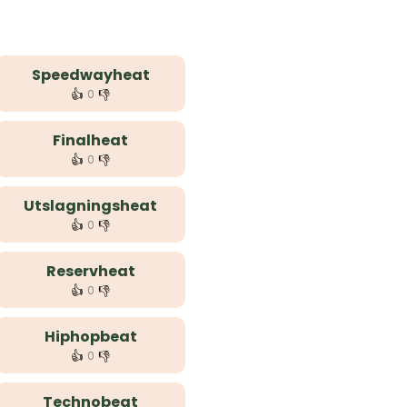
Speedwayheat
👍
👎
0
Finalheat
👍
👎
0
Utslagningsheat
👍
👎
0
Reservheat
👍
👎
0
Hiphopbeat
👍
👎
0
Technobeat