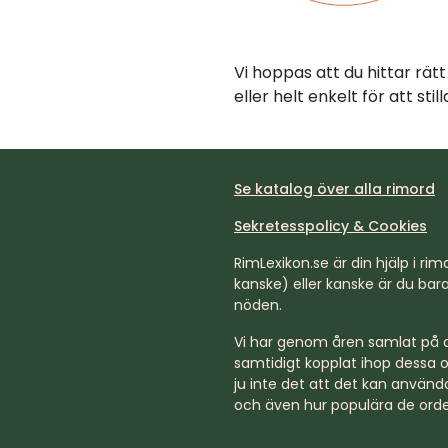
Vi hoppas att du hittar rä
eller helt enkelt för att st
Se katalog över alla rimord
Sekretesspolicy & Cookies
RimLexikon.se är din hjälp i rimd
kanske) eller kanske är du bara 
nöden.
Vi har genom åren samlat på os
samtidigt kopplat ihop dessa o
ju inte det att det kan använda
och även hur populära de orde