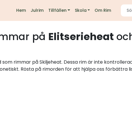
Hem
Julrim
Tillfällen
Skola
Om Rim
immar på
Elitserieheat
och
d som rimmar på Skiljeheat. Dessa rim är inte kontrollera
onetiskt. Rösta på rimorden för att hjälpa oss förbättra li