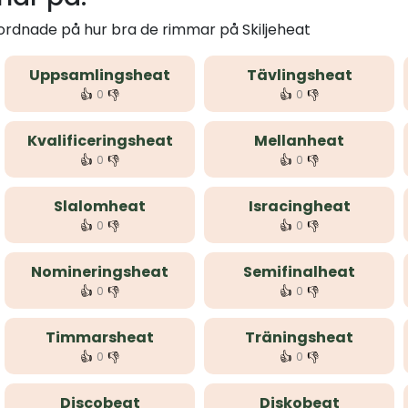
 ordnade på hur bra de rimmar på Skiljeheat
Uppsamlingsheat
Tävlingsheat
👍
👎
👍
👎
0
0
Kvalificeringsheat
Mellanheat
👍
👎
👍
👎
0
0
Slalomheat
Isracingheat
👍
👎
👍
👎
0
0
Nomineringsheat
Semifinalheat
👍
👎
👍
👎
0
0
Timmarsheat
Träningsheat
👍
👎
👍
👎
0
0
Discobeat
Diskobeat