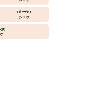
👍
👎
Tårtfat
👍
👎
0
fat
👎