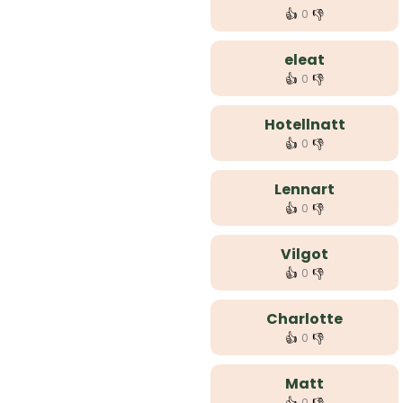
👍
👎
0
eleat
👍
👎
0
Hotellnatt
👍
👎
0
Lennart
👍
👎
0
Vilgot
👍
👎
0
Charlotte
👍
👎
0
Matt
0