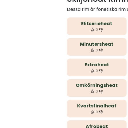
Dessa rim är fonetiska rim
Elitserieheat
👍
👎
0
Minutersheat
👍
👎
0
Extraheat
👍
👎
0
Omkörningsheat
👍
👎
0
Kvartsfinalheat
👍
👎
0
Afrobeat