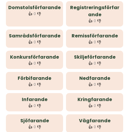
Domstolsförfarande
Registreringsförfar
👍
👎
0
ande
👍
👎
0
Samrådsförfarande
Remissförfarande
👍
👎
👍
👎
0
0
Konkursförfarande
Skiljeförfarande
👍
👎
👍
👎
0
0
Förbifarande
Nedfarande
👍
👎
👍
👎
0
0
Infarande
Kringfarande
👍
👎
👍
👎
0
0
Sjöfarande
Vägfarande
👍
👎
👍
👎
0
0