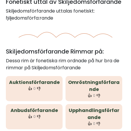
Fonetiskt uttal av Skiljedomsförfarande
Skiljedomsförfarande uttalas fonetiskt:
ɧiljedomsförfa:rande
Skiljedomsförfarande Rimmar på:
Dessa rim är fonetiska rim ordnade på hur bra de
rimmar på Skiljedomsförfarande
Auktionsförfarande
Omröstningsförfara
👍
👎
0
nde
👍
👎
0
Anbudsförfarande
Upphandlingsförfar
👍
👎
0
ande
👍
👎
0