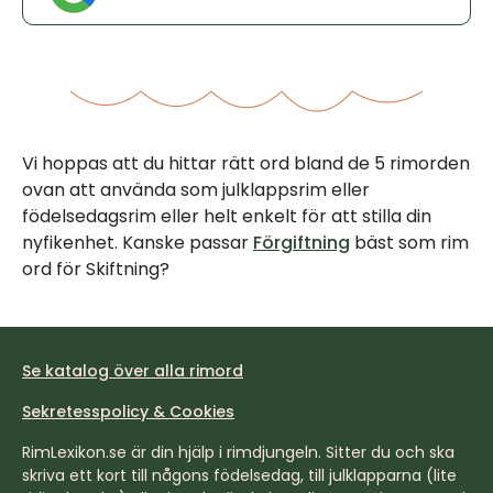
Vi hoppas att du hittar rätt ord bland de 5 rimorden
ovan att använda som julklappsrim eller
födelsedagsrim eller helt enkelt för att stilla din
nyfikenhet. Kanske passar
Förgiftning
bäst som rim
ord för Skiftning?
Se katalog över alla rimord
Sekretesspolicy & Cookies
RimLexikon.se är din hjälp i rimdjungeln. Sitter du och ska
skriva ett kort till någons födelsedag, till julklapparna (lite