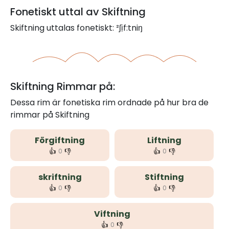
Fonetiskt uttal av Skiftning
Skiftning uttalas fonetiskt: ²ʃịf:tniŋ
Skiftning Rimmar på:
Dessa rim är fonetiska rim ordnade på hur bra de
rimmar på Skiftning
Förgiftning
Liftning
👍
👎
👍
👎
0
0
skriftning
Stiftning
👍
👎
👍
👎
0
0
Viftning
👍
👎
0