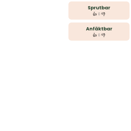
Sprutbar
👍
👎
0
Anfäktbar
👍
👎
0