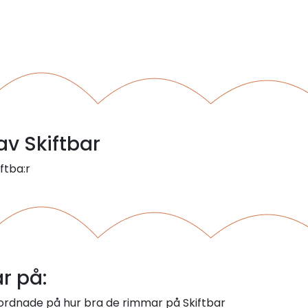
av Skiftbar
iftba:r
r på:
 ordnade på hur bra de rimmar på Skiftbar