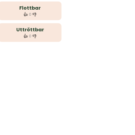
Flottbar
👍
👎
0
Uttröttbar
👍
👎
0