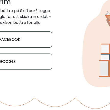
 rim
bättre på Skiftbar? Logga
e för att skicka in ordet -
exikon bättre för alla.
 FACEBOOK
 GOOGLE