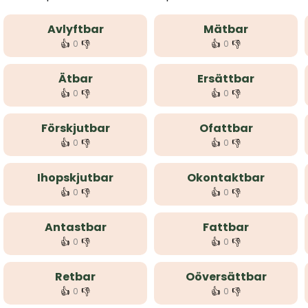
Avlyftbar
Mätbar
👍
👎
👍
👎
0
0
Ätbar
Ersättbar
👍
👎
👍
👎
0
0
Förskjutbar
Ofattbar
👍
👎
👍
👎
0
0
Ihopskjutbar
Okontaktbar
👍
👎
👍
👎
0
0
Antastbar
Fattbar
👍
👎
👍
👎
0
0
Retbar
Oöversättbar
👍
👎
👍
👎
0
0