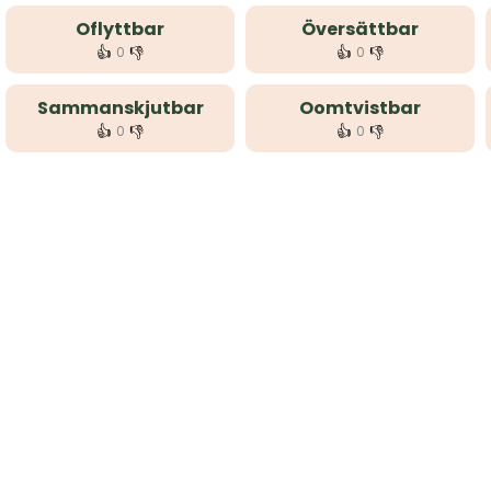
Oflyttbar
Översättbar
👍
👎
👍
👎
0
0
Sammanskjutbar
Oomtvistbar
👍
👎
👍
👎
0
0