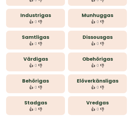
👍
👎
👍
👎
Industrigas
Munhuggas
👍
👎
👍
👎
0
0
Samtligas
Dissousgas
👍
👎
👍
👎
0
0
Värdigas
Obehörigas
👍
👎
👍
👎
0
0
Behörigas
Elöverkänsligas
👍
👎
👍
👎
0
0
Stadgas
Vredgas
👍
👎
👍
👎
0
0