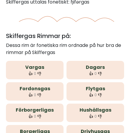
Skiffergas uttalas fonetiskt: ɧifərgas
Skiffergas Rimmar på:
Dessa rim är fonetiska rim ordnade på hur bra de
rimmar på Skiffergas
Vargas
Dagars
👍
👎
👍
👎
0
0
Fordonsgas
Flytgas
👍
👎
👍
👎
0
0
Förborgerligas
Hushållsgas
👍
👎
👍
👎
0
0
Borgerligas
Drivhusgas