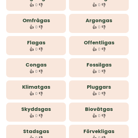
👍
👎
👍
👎
0
0
Omfrågas
Argongas
👍
👎
👍
👎
0
0
Flagas
Offentligas
👍
👎
👍
👎
0
0
Congas
Fossilgas
👍
👎
👍
👎
0
0
Klimatgas
Pluggars
👍
👎
👍
👎
0
0
Skyddsgas
Biovätgas
👍
👎
👍
👎
0
0
Stadsgas
Förvekligas
0
0