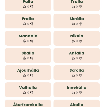
Palla
Tralla
👍
👎
👍
👎
0
0
Fralla
Skrålla
👍
👎
👍
👎
0
0
Mandala
Nikola
👍
👎
👍
👎
0
0
Skalla
Anfalla
👍
👎
👍
👎
0
0
Ajourhålla
Scrolla
👍
👎
👍
👎
0
0
Valhalla
Innehålla
👍
👎
👍
👎
0
0
Återframkalla
Akalla