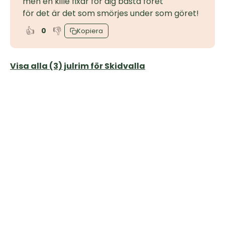
men en kille fixar för dig bästa föret
för det är det som smörjes under som göret!
👍
👎
0
Kopiera
Visa alla (3) julrim för Skidvalla