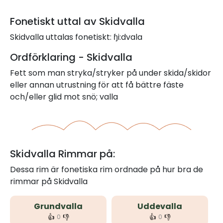
Fonetiskt uttal av Skidvalla
Skidvalla uttalas fonetiskt: ɧi:dvala
Ordförklaring - Skidvalla
Fett som man stryka/stryker på under skida/skidor
eller annan utrustning för att få bättre fäste
och/eller glid mot snö; valla
Skidvalla Rimmar på:
Dessa rim är fonetiska rim ordnade på hur bra de
rimmar på Skidvalla
Grundvalla
Uddevalla
👍
👎
👍
👎
0
0