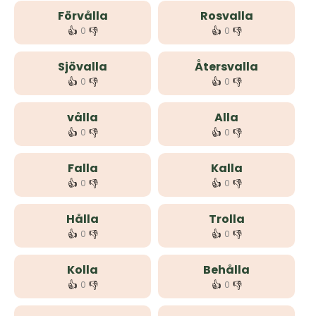
Förvålla
Rosvalla
👍
👎
👍
👎
0
0
Sjövalla
Återsvalla
👍
👎
👍
👎
0
0
vålla
Alla
👍
👎
👍
👎
0
0
Falla
Kalla
👍
👎
👍
👎
0
0
Hålla
Trolla
👍
👎
👍
👎
0
0
Kolla
Behålla
👍
👎
👍
👎
0
0