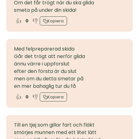
Om det får trögt när du ska glida
smeta på under din skida!
👍
👎
0
Kopiera
Med felpreparerad skida
Går det trögt att nerför glida
ännu värre i uppforslut
efter den första är du slut
men om du detta smetar på
en mer bahaglig tur du få
👍
👎
0
Kopiera
Till en tjej som gillar fart och fläkt
smörjes munnen med ett litet lätt