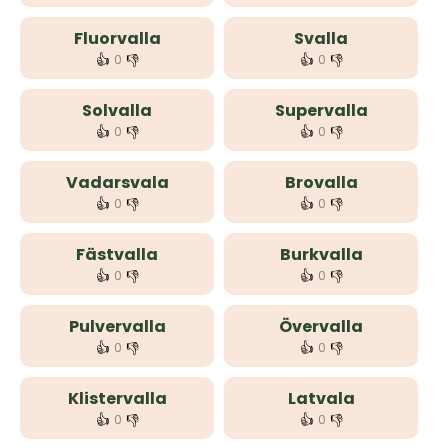
Fluorvalla
Svalla
👍
👎
👍
👎
0
0
Solvalla
Supervalla
👍
👎
👍
👎
0
0
Vadarsvala
Brovalla
👍
👎
👍
👎
0
0
Fästvalla
Burkvalla
👍
👎
👍
👎
0
0
Pulvervalla
Övervalla
👍
👎
👍
👎
0
0
Klistervalla
Latvala
👍
👎
👍
👎
0
0