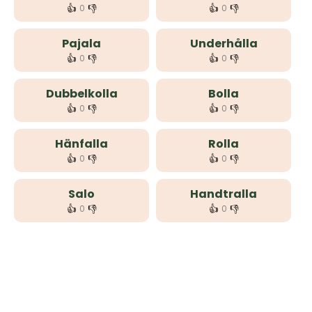
👍
👎
👍
👎
0
0
Pajala
Underhålla
👍
👎
👍
👎
0
0
Dubbelkolla
Bolla
👍
👎
👍
👎
0
0
Hänfalla
Rolla
👍
👎
👍
👎
0
0
Salo
Handtralla
👍
👎
👍
👎
0
0