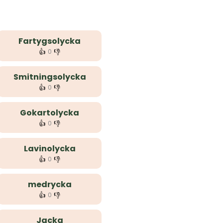
Fartygsolycka
👍
👎
0
Smitningsolycka
👍
👎
0
Gokartolycka
👍
👎
0
Lavinolycka
👍
👎
0
medrycka
👍
👎
0
Jacka