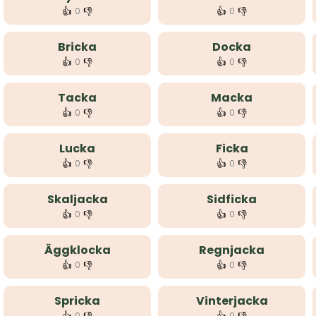
👍
👎
👍
👎
0
0
Bricka
Docka
👍
👎
👍
👎
0
0
Tacka
Macka
👍
👎
👍
👎
0
0
Lucka
Ficka
👍
👎
👍
👎
0
0
Skaljacka
Sidficka
👍
👎
👍
👎
0
0
Äggklocka
Regnjacka
👍
👎
👍
👎
0
0
Spricka
Vinterjacka
0
0