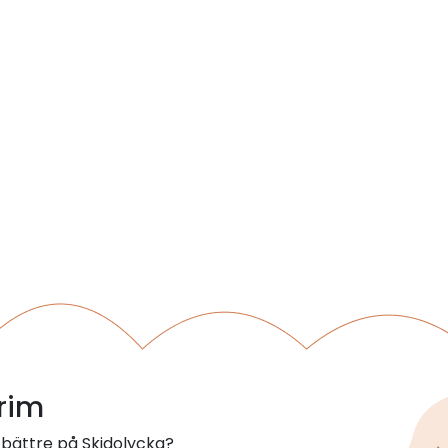
 rim
 bättre på Skidolycka?