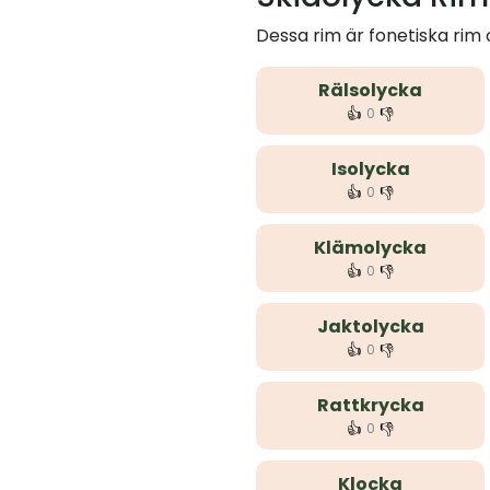
Dessa rim är fonetiska rim
Rälsolycka
👍
👎
0
Isolycka
👍
👎
0
Klämolycka
👍
👎
0
Jaktolycka
👍
👎
0
Rattkrycka
👍
👎
0
Klocka