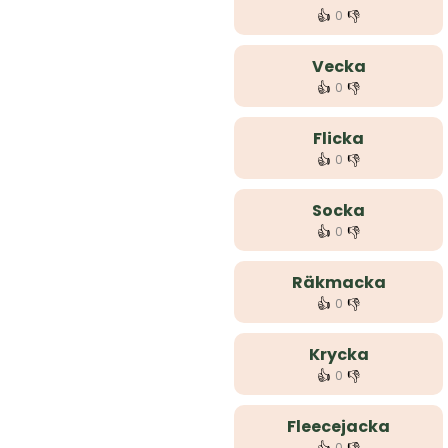
👍
👎
0
Vecka
👍
👎
0
Flicka
👍
👎
0
Socka
👍
👎
0
Räkmacka
👍
👎
0
Krycka
👍
👎
0
Fleecejacka
0