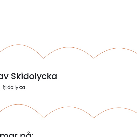
 av Skidolycka
 ɧi:do:lyk:a
mmar på: