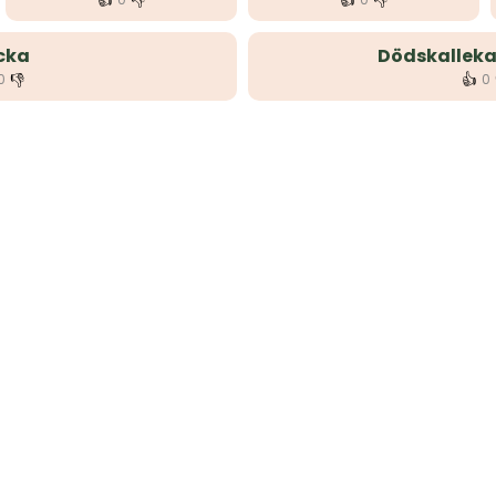
👍
👎
👍
👎
cka
Dödskalleka
👎
👍
0
0