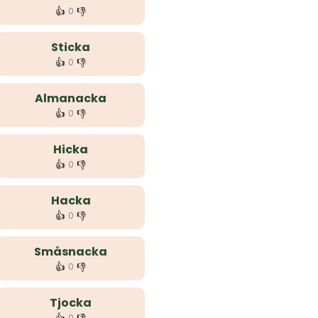
👍
👎
0
Sticka
👍
👎
0
Almanacka
👍
👎
0
Hicka
👍
👎
0
Hacka
👍
👎
0
Småsnacka
👍
👎
0
Tjocka
0