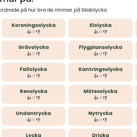
 ordnade på hur bra de rimmar på Skidolycka
Korsningsolycka
Elolycka
👍
👎
👍
👎
0
0
Grävolycka
Flygplansolycka
👍
👎
👍
👎
0
0
Fallolycka
Kantringsolycka
👍
👎
👍
👎
0
0
Renolycka
Mötesolycka
👍
👎
👍
👎
0
0
Undantrycka
Nytrycka
👍
👎
👍
👎
0
0
Lycka
Dricka