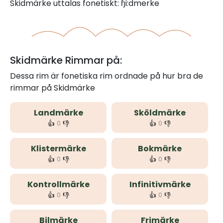
Skidmärke uttalas fonetiskt: ɧi:dmerke
Skidmärke Rimmar på:
Dessa rim är fonetiska rim ordnade på hur bra de
rimmar på Skidmärke
Landmärke
Sköldmärke
👍
👎
👍
👎
0
0
Klistermärke
Bokmärke
👍
👎
👍
👎
0
0
Kontrollmärke
Infinitivmärke
👍
👎
👍
👎
0
0
Bilmärke
Frimärke