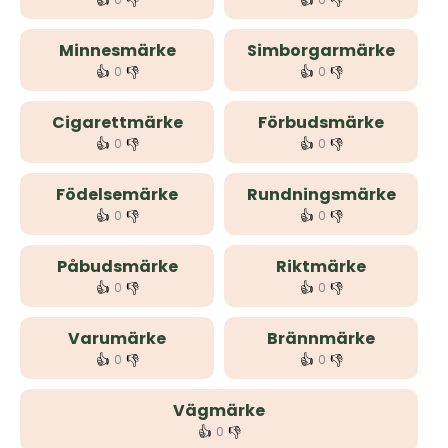
👍
👎
👍
👎
Minnesmärke
Simborgarmärke
👍
👎
👍
👎
0
0
Cigarettmärke
Förbudsmärke
👍
👎
👍
👎
0
0
Födelsemärke
Rundningsmärke
👍
👎
👍
👎
0
0
Påbudsmärke
Riktmärke
👍
👎
👍
👎
0
0
Varumärke
Brännmärke
👍
👎
👍
👎
0
0
Vägmärke
👍
👎
0