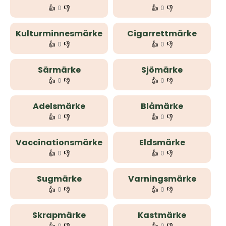
👍
👎
👍
👎
0
0
Kulturminnesmärke
Cigarrettmärke
👍
👎
👍
👎
0
0
Särmärke
Sjömärke
👍
👎
👍
👎
0
0
Adelsmärke
Blåmärke
👍
👎
👍
👎
0
0
Vaccinationsmärke
Eldsmärke
👍
👎
👍
👎
0
0
Sugmärke
Varningsmärke
👍
👎
👍
👎
0
0
Skrapmärke
Kastmärke
0
0