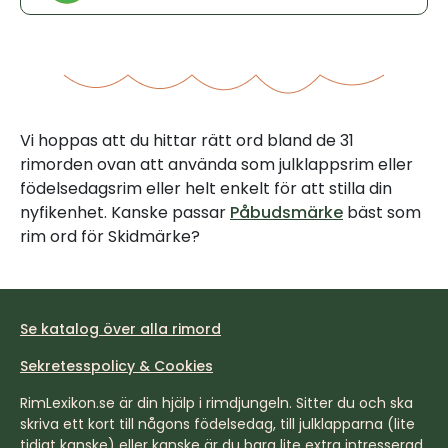
Vi hoppas att du hittar rätt ord bland de 31
rimorden ovan att använda som julklappsrim eller
födelsedagsrim eller helt enkelt för att stilla din
nyfikenhet. Kanske passar
Påbudsmärke
bäst som
rim ord för Skidmärke?
Se katalog över alla rimord
Sekretesspolicy & Cookies
RimLexikon.se är din hjälp i rimdjungeln. Sitter du och ska
skriva ett kort till någons födelsedag, till julklapparna (lite
tidigt kanske) eller kanske är du bara lite extra intresserad