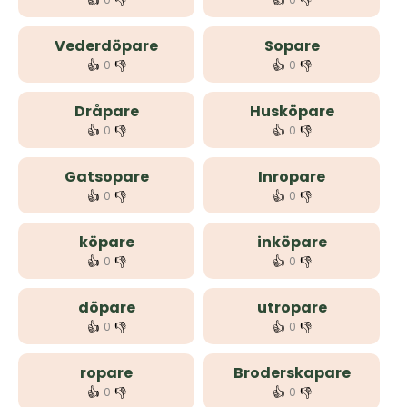
👍
👎
👍
👎
Vederdöpare
Sopare
👍
👎
👍
👎
0
0
Dråpare
Husköpare
👍
👎
👍
👎
0
0
Gatsopare
Inropare
👍
👎
👍
👎
0
0
köpare
inköpare
👍
👎
👍
👎
0
0
döpare
utropare
👍
👎
👍
👎
0
0
ropare
Broderskapare
👍
👎
👍
👎
0
0