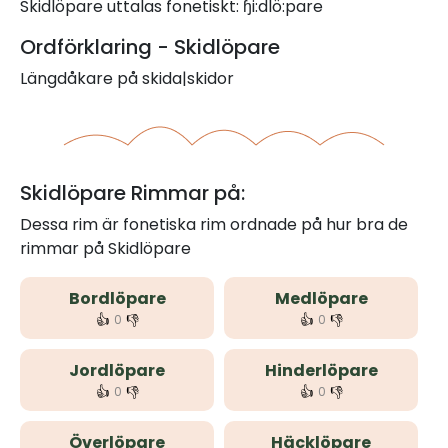
Skidlöpare uttalas fonetiskt: ɧi:dlö:pare
Ordförklaring - Skidlöpare
Längdåkare på skida|skidor
Skidlöpare Rimmar på:
Dessa rim är fonetiska rim ordnade på hur bra de
rimmar på Skidlöpare
Bordlöpare
Medlöpare
👍
👎
👍
👎
0
0
Jordlöpare
Hinderlöpare
👍
👎
👍
👎
0
0
Överlöpare
Häcklöpare