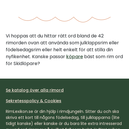
Vi hoppas att du hittar rätt ord bland de 42
rimorden ovan att använda som julklappsrim eller
födelsedagsrim eller helt enkelt för att stilla din
nyfikenhet. Kanske passar
köpare
bäst som rim ord
för Skidlöpare?
Se katalog över alla rimord
Sekretesspolicy & Cookies
RimLexikon.se är din hjälp i rimdjungeln. Sitter du och ska
skriva ett kort till någons födelsedag, till julklapparna (lite
tidigt kanske) eller kanske är du bara lite extra intresserad