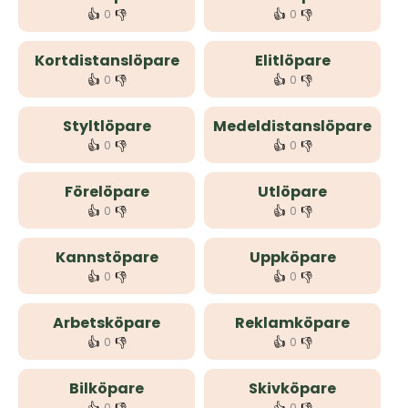
👍
👎
👍
👎
0
0
Kortdistanslöpare
Elitlöpare
👍
👎
👍
👎
0
0
Styltlöpare
Medeldistanslöpare
👍
👎
👍
👎
0
0
Förelöpare
Utlöpare
👍
👎
👍
👎
0
0
Kannstöpare
Uppköpare
👍
👎
👍
👎
0
0
Arbetsköpare
Reklamköpare
👍
👎
👍
👎
0
0
Bilköpare
Skivköpare
0
0