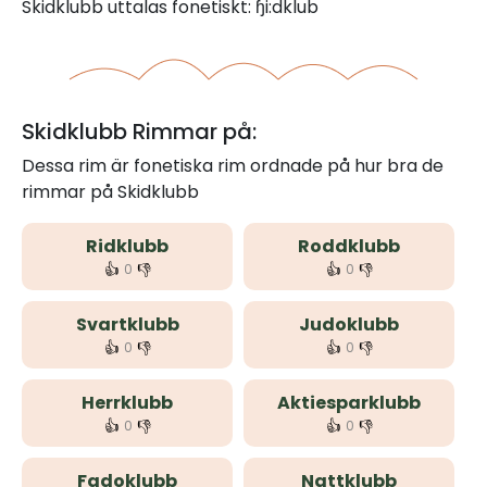
Skidklubb uttalas fonetiskt: ɧi:dklub
Skidklubb Rimmar på:
Dessa rim är fonetiska rim ordnade på hur bra de
rimmar på Skidklubb
Ridklubb
Roddklubb
👍
👎
👍
👎
0
0
Svartklubb
Judoklubb
👍
👎
👍
👎
0
0
Herrklubb
Aktiesparklubb
👍
👎
👍
👎
0
0
Fadoklubb
Nattklubb