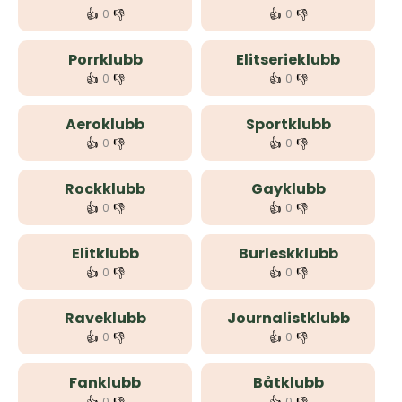
👍
👎
👍
👎
0
0
Porrklubb
Elitserieklubb
👍
👎
👍
👎
0
0
Aeroklubb
Sportklubb
👍
👎
👍
👎
0
0
Rockklubb
Gayklubb
👍
👎
👍
👎
0
0
Elitklubb
Burleskklubb
👍
👎
👍
👎
0
0
Raveklubb
Journalistklubb
👍
👎
👍
👎
0
0
Fanklubb
Båtklubb
0
0