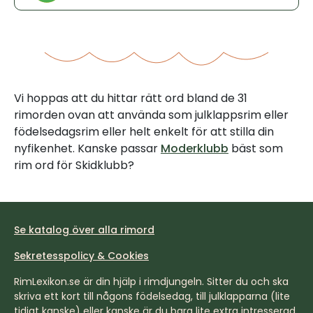
Vi hoppas att du hittar rätt ord bland de 31
rimorden ovan att använda som julklappsrim eller
födelsedagsrim eller helt enkelt för att stilla din
nyfikenhet. Kanske passar
Moderklubb
bäst som
rim ord för Skidklubb?
Se katalog över alla rimord
Sekretesspolicy & Cookies
RimLexikon.se är din hjälp i rimdjungeln. Sitter du och ska
skriva ett kort till någons födelsedag, till julklapparna (lite
tidigt kanske) eller kanske är du bara lite extra intresserad