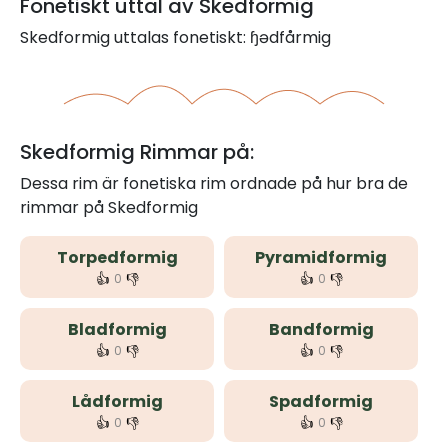
Fonetiskt uttal av Skedformig
Skedformig uttalas fonetiskt: ɧədfårmig
Skedformig Rimmar på:
Dessa rim är fonetiska rim ordnade på hur bra de
rimmar på Skedformig
Torpedformig
Pyramidformig
👍
👎
👍
👎
0
0
Bladformig
Bandformig
👍
👎
👍
👎
0
0
Lådformig
Spadformig
👍
👎
👍
👎
0
0