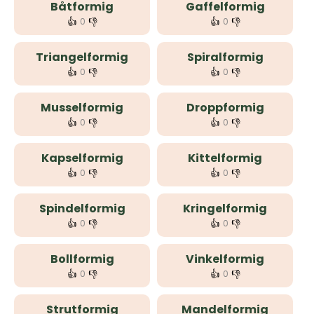
Båtformig
Gaffelformig
👍
👎
👍
👎
0
0
Triangelformig
Spiralformig
👍
👎
👍
👎
0
0
Musselformig
Droppformig
👍
👎
👍
👎
0
0
Kapselformig
Kittelformig
👍
👎
👍
👎
0
0
Spindelformig
Kringelformig
👍
👎
👍
👎
0
0
Bollformig
Vinkelformig
👍
👎
👍
👎
0
0
Strutformig
Mandelformig