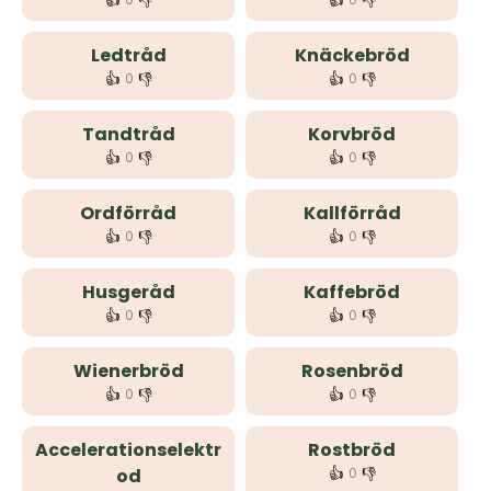
👍
👎
👍
👎
Ledtråd
Knäckebröd
👍
👎
👍
👎
0
0
Tandtråd
Korvbröd
👍
👎
👍
👎
0
0
Ordförråd
Kallförråd
👍
👎
👍
👎
0
0
Husgeråd
Kaffebröd
👍
👎
👍
👎
0
0
Wienerbröd
Rosenbröd
👍
👎
👍
👎
0
0
Accelerationselektr
Rostbröd
👍
👎
od
0