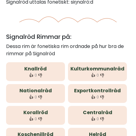
Signalröd uttalas fonetiskt: siŋnalrö:d
Signalröd Rimmar på:
Dessa rim är fonetiska rim ordnade på hur bra de
rimmar på Signalröd
Knallröd
Kulturkommunalråd
👍
👎
👍
👎
0
0
Nationalråd
Exportkontrollråd
👍
👎
👍
👎
0
0
Korallröd
Centralråd
👍
👎
👍
👎
0
0
Koschenillröd
Helröd