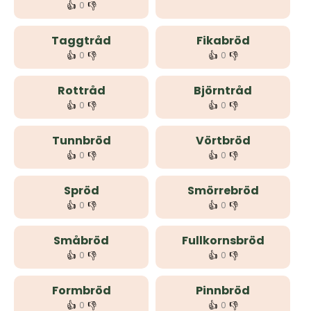
👍
👎
0
Taggtråd
Fikabröd
👍
👎
👍
👎
0
0
Rottråd
Björntråd
👍
👎
👍
👎
0
0
Tunnbröd
Vörtbröd
👍
👎
👍
👎
0
0
Spröd
Smörrebröd
👍
👎
👍
👎
0
0
Småbröd
Fullkornsbröd
👍
👎
👍
👎
0
0
Formbröd
Pinnbröd
👍
👎
👍
👎
0
0