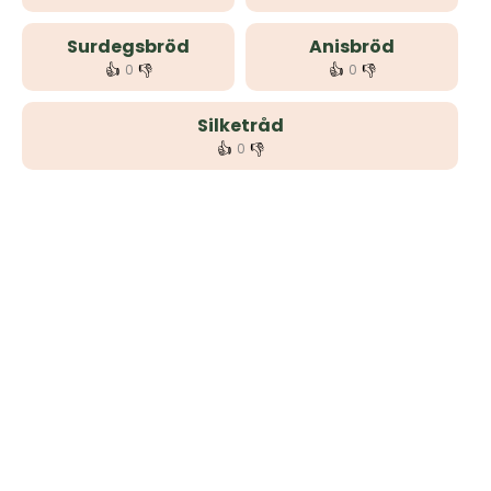
Surdegsbröd
Anisbröd
👍
👎
👍
👎
0
0
Silketråd
👍
👎
0