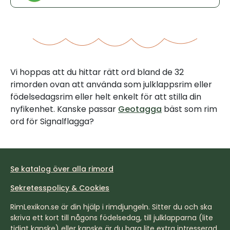
Vi hoppas att du hittar rätt ord bland de 32
rimorden ovan att använda som julklappsrim eller
födelsedagsrim eller helt enkelt för att stilla din
nyfikenhet. Kanske passar
Geotagga
bäst som rim
ord för Signalflagga?
Se katalog över alla rimord
Sekretesspolicy & Cookies
RimLexikon.se är din hjälp i rimdjungeln. Sitter du och ska
skriva ett kort till någons födelsedag, till julklapparna (lite
tidigt kanske) eller kanske är du bara lite extra intresserad