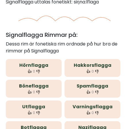
Signalflagga uttalas fonetiskt: siŋna:lflaga
Signalflagga Rimmar på:
Dessa rim är fonetiska rim ordnade på hur bra de
rimmar på Signalflagga
Hörnflagga
Hakkorsflagga
👍
👎
👍
👎
0
0
Böneflagga
Spamflagga
👍
👎
👍
👎
0
0
Utflagga
Varningsflagga
👍
👎
👍
👎
0
0
Botflagga
Naziflagga