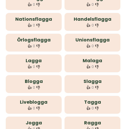
👍
👎
👍
👎
0
0
Nationsflagga
Handelsflagga
👍
👎
👍
👎
0
0
Örlogsflagga
Unionsflagga
👍
👎
👍
👎
0
0
Lagga
Malaga
👍
👎
👍
👎
0
0
Blogga
Slagga
👍
👎
👍
👎
0
0
Liveblogga
Tagga
👍
👎
👍
👎
0
0
Jogga
Ragga
0
0