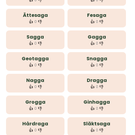
👍
👎
👍
👎
Ättesaga
Fesaga
👍
👎
👍
👎
0
0
Sagga
Gagga
👍
👎
👍
👎
0
0
Geotagga
Snagga
👍
👎
👍
👎
0
0
Nagga
Dragga
👍
👎
👍
👎
0
0
Grogga
Ginhagga
👍
👎
👍
👎
0
0
Hårdraga
Släktsaga
👍
👎
👍
👎
0
0