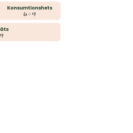
Konsumtionshets
👍
👎
0
äts
👎