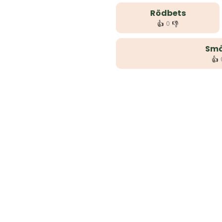
Rödbets
👍
👎
0
Små
👍