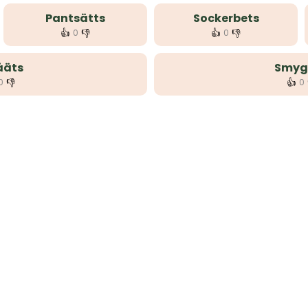
Pantsätts
Sockerbets
👍
👎
👍
👎
0
0
äts
Smyg
👎
👍
0
0