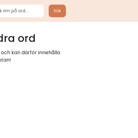
Sök
dra ord
 och kan därför innehålla
stan!