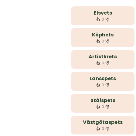
Elsvets
👍
👎
0
Köphets
👍
👎
0
Artistkrets
👍
👎
0
Lansspets
👍
👎
0
Stålspets
👍
👎
0
Västgötaspets
👍
👎
0