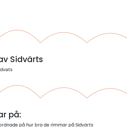
 av Sidvärts
idvəts
r på:
 ordnade på hur bra de rimmar på Sidvärts