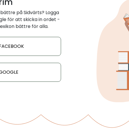
 rim
bättre på Sidvärts? Logga
e för att skicka in ordet -
exikon bättre för alla.
 FACEBOOK
 GOOGLE