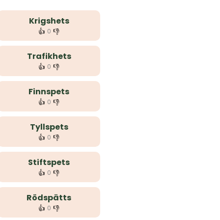
Krigshets
👍
👎
0
Trafikhets
👍
👎
0
Finnspets
👍
👎
0
Tyllspets
👍
👎
0
Stiftspets
👍
👎
0
Rödspätts
👍
👎
0