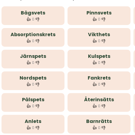
Bågsvets
Pinnsvets
👍
👎
👍
👎
0
0
Absorptionskrets
Vikthets
👍
👎
👍
👎
0
0
Järnspets
Kulspets
👍
👎
👍
👎
0
0
Nordspets
Fankrets
👍
👎
👍
👎
0
0
Pålspets
Återinsätts
👍
👎
👍
👎
0
0
Anlets
Barnrätts
👍
👎
👍
👎
0
0